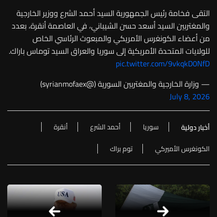
التقى فخامة رئيس الجمهورية السيد أحمد الشرع ووزير الخارجية
والمغتربين السيد أسعد حسن الشيباني، في العاصمة أنقرة، بعدد
من أعضاء الكونغرس الأمريكي والمبعوث الرئاسي الخاص
للولايات المتحدة الأمريكية إلى سوريا والعراق السيد توماس باراك.
pic.twitter.com/9vkqkD0NfD
— وزارة الخارجية والمغتربين السورية (@syrianmofaex)
July 8, 2026
سوريا
أحمد الشرع
أنقرة
أخبار دولية
الكونغرس الأميركي
توم براك