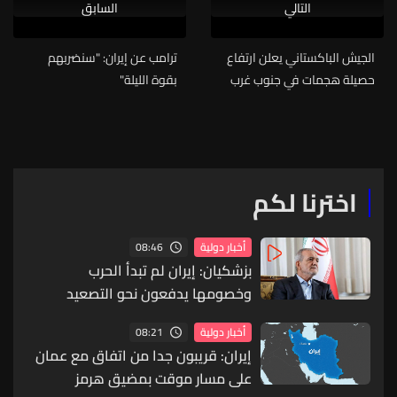
التالي
السابق
الجيش الباكستاني يعلن ارتفاع
ترامب عن إيران: "سنضربهم
حصيلة هجمات في جنوب غرب
بقوة الليلة"
البلاد إلى 42 قتيلا
اخترنا لكم
08:46
أخبار دولية
بزشكيان: إيران لم تبدأ الحرب
وخصومها يدفعون نحو التصعيد
08:21
أخبار دولية
إيران: قريبون جدا من اتفاق مع عمان
على مسار موقت بمضيق هرمز