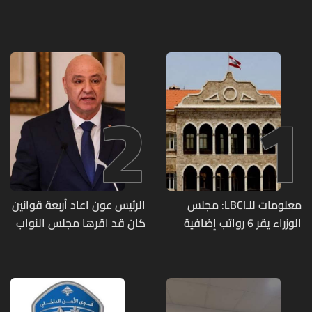
2
1
معلومات للـLBCI: مجلس
الرئيس عون اعاد أربعة قوانين
الوزراء يقر 6 رواتب إضافية
كان قد اقرها مجلس النواب
لموظفي القطاع العام
لاعادة النظر فيها
وصرف الفروقات بأثر رجعي
منذ آذار