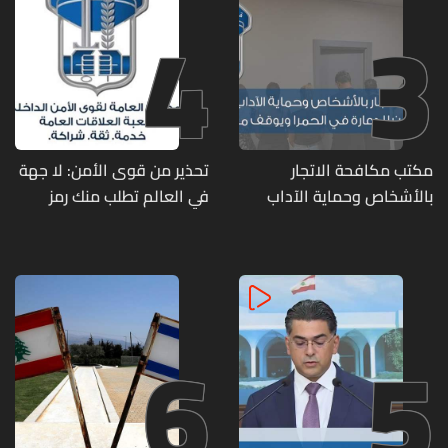
4
3
مكتب مكافحة الاتجار
تحذير من قوى الأمن: لا جهة
بالأشخاص وحماية الآداب
في العالم تطلب منك رمز
يفكّك شبكتين منظّمتين
الـOTP
للدعارة في الحمرا ويوقف
متورطين
6
5