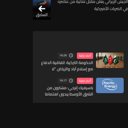
الجيش الإيراني يعلن مقتل ثمانية من عناصره
في الضربات الأميركية
السابق
16:26
أخبار دولية
الحكومة التركية: اتفاقية الدفاع
مع إسلام آباد والرياض "لا
تتعارض" مع التزامات الناتو
16:17
أخبار دولية
باسيفيك إنرجي: مشترون من
الشرق الأوسط يبدون اهتماما
بالغاز الطبيعي المسال الكندي