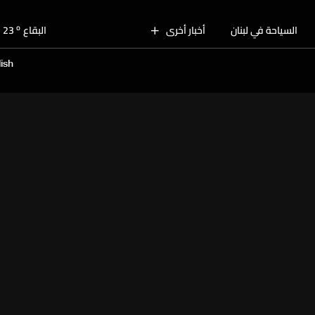
o
بيروت
29
o
السياحة في لبنان
أخبار أخرى
البقاع
23
o
الجنوب
28
ish
o
الشمال
27
o
جبل لبنان
23
o
كسروان
27
o
متن
27
o
بيروت
29