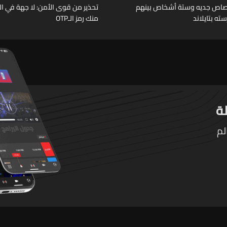
رصاص جديه وستة أشخاص بينهم
تحذير من قوى الأمن: لا جهة في ال
ته بتايلاند
منك رمز الـOTP
لم