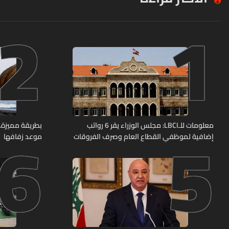
2
1
6
5
معلومات للـLBCI: مجلس الوزراء يقر 6 رواتب
بطريقة مميزة… 
إضافية لموظفي القطاع العام وصرف الفروقات
موعد زفافها
بأثر رجعي منذ آذار