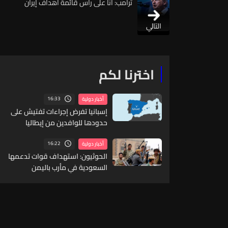
ترامب: أنا على رأس قائمة أهداف إيران
التالي
اخترنا لكم
16:33
أخبار دولية
إسبانيا تفرض إجراءات تفتيش على
حدودها للوافدين من إيطاليا
16:22
أخبار دولية
الحوثيون: استهداف قوات تدعمها
السعودية في مأرب باليمن