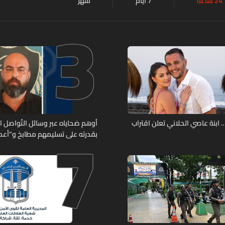
24 ساعة
7 أيام
شهر
3
7
ابنة عاصي الحلاني تعلن اقتراب
أوهم ضحاياه عبر وسائل التّواصل 
بقدرته على تسليمهم مطابخ و"أعمال
هل من وقع ضحيّة أعماله؟