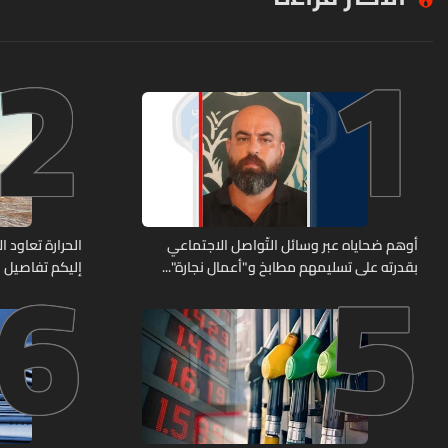
2
1
6
5
أوهم ضحاياه عبر وسائل التّواصل الاجتماعي
الحرارة تعاود ا
بقدرته على تسليمهم مطابخ و"أعمال نجارة"...
إليكم تفاصيل
هل من وقع ضحيّة أعماله؟