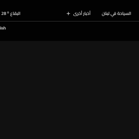
o
بيروت
29
o
السياحة في لبنان
أخبار أخرى
البقاع
28
o
الجنوب
30
ish
o
الشمال
28
o
جبل لبنان
26
o
كسروان
29
o
متن
29
o
بيروت
29