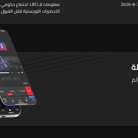
معلومات للـLBCI: اجتماع ح
التحضيرات اللوجستية لنقل الفيول ا
لبنان عبر الصهاريج
لم