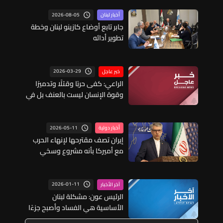
2026-08-05
أخبار لبنان
جابر تابع أوضاع كازينو لبنان وخطة
تطوير أدائه
2026-03-29
خبر عاجل
الراعي: كفى حربًا وقتلًا وتدميرًا
وقوة الإنسان ليست بالعنف بل في
قدرته على التمسك بالسلام وعلى
حفظ الكرامة والثبات في الحق
2026-05-11
أخبار دولية
إيران تصف مقترحها لإنهاء الحرب
مع أميركا بأنه مشروع وسخي
2026-01-11
آخر الأخبار
الرئيس عون: مشكلة لبنان
الأساسية هي الفساد وأصبح جزءًا
من ثقافتنا لأنّ القضاء كان غائبًا أمّا