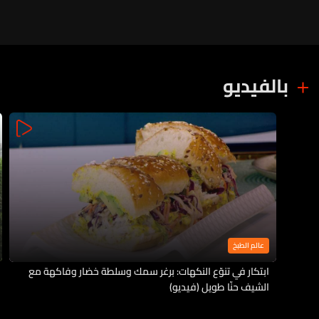
بالفيديو
عالم الطبخ
ابتكار في تنوّع النكهات: برغر سمك وسلطة خضار وفاكهة مع
الشيف حنّا طويل (فيديو)