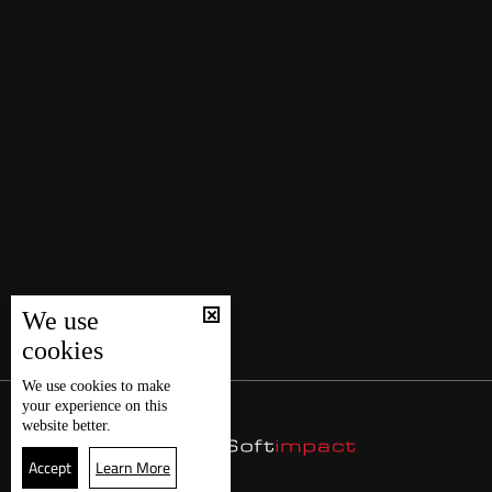
We use
cookies
We use
cookies
to make
your experience on this
website better.
Accept
Learn More