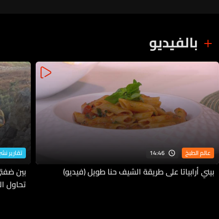
بالفيديو
14:46
عالم الطبخ
تقارير نشرة
بيني أرابياتا على طريقة الشيف حنا طويل (فيديو)
بين ضفتي
تحاول ا