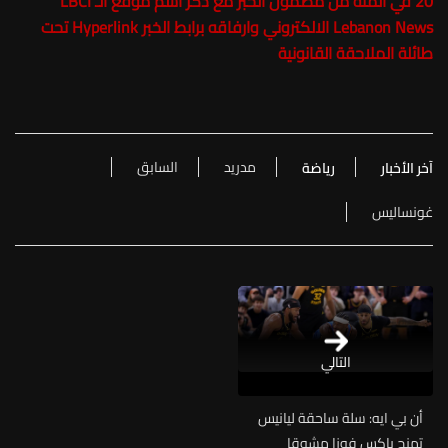
20 في المئة من مضمون الخبر مع ذكر اسم موقع الـ
LBCI
Lebanon News
الالكتروني وارفاقه برابط الخبر Hyperlink تحت
طائلة الملاحقة القانونية
مدريد
السابق
آخر الأخبار
رياضة
غونساليس
التالي
أن بي ايه: سلة ساحقة ليانيس
تمنح باكس فوزا مشوقا