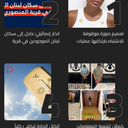
2
1
تعميم صورة موقوفة
انذار إسرائيليّ عاجل إلى سكان
للاشتباه بارتكابها عمليات
لبنان الموجودين في قرية
احتيال وانتحال صفة... هل
المنصوري
وقعتم ضحية أعمالها؟
4
3
كمائن لشعبة المعلومات
الكتل الحارة تنكفئ كلياً