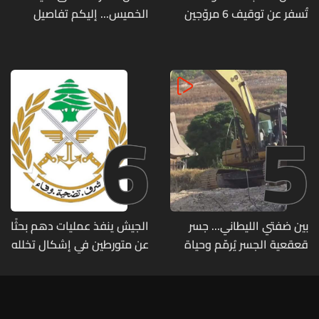
تُسفر عن توقيف 6 مروّجين
الخميس... إليكم تفاصيل
وضبط كميات من المخدّرات
الطقس
6
5
بين ضفتي الليطاني... جسر
الجيش ينفذ عمليات دهم بحثًا
قعقعية الجسر يُرمّم وحياة
عن متورطين في إشكال تخلله
تحاول النهوض من جديد
إطلاق نار ويضبط أسلحة
وذخائر حربية ويتلف 16 خيمة
مزروعة بالماريجوانا