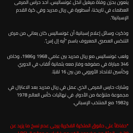
ينعون بحزن وفاة ميغيل أنخل غونساليس، أحد حراس المرمى
العظماء في تاريخنا، أسطورة في ريال مدريد وفي كرة القدم
الإسبانية".
وذكرت وسائل إعلام إسبانية أن غونساليس كان يعاني من مرض
التنكس العصبي المعروف باسم "أيه إل إس".
ولعب غونساليس مع ريال مدريد بين عامي 1968 و1986، وخاض
346 مباراة في صفوفه وفاز معه بثمانية ألقاب في الدوري
وكأسين للاتحاد الأوروبي من بين 16 لقبًا.
وشارك حارس المرمى الذي عمل في ريال مدريد بعد الاعتزال في
مجموعة متنوّعة من الأدوار، في نهائيات كأس العالم 1978
و1982 مع المنتخب الإسباني.
*
حفاظاً على حقوق الملكية الفكرية يرجى عدم نسخ ما يزيد عن