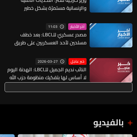
والإنسانية مستمرّة بشكل خطير
بالسودان
11:03
آخر الأخبار
مصدر عسكريّ للـLBCI: بعد خطف
مسلحين لأحد العسكريين على طريق
يونين - شعث (بعلبك) على أثر خلاف
شخصيّ باشر الجيش بملاحقتهم ونفّذ
2026-03-27
خبر عاجل
عمليات دهم لتوقيفهم فأُفرج عن
النائب نديم الجميل للـLBCI: الهدنة اليوم
العسكريّ المخطوف والوحدات
لا أساس لها بتفكيك منظومة حزب الله
المختصة تعمل على توقيف الخاطفين
ونزع سلاحه "ما إلا طعمة"
بالفيديو