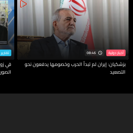
08:46
أخبار دولية
تقارير 
بزشكيان: إيران لم تبدأ الحرب وخصومها يدفعون نحو
في زوط
التصعيد
الصورة