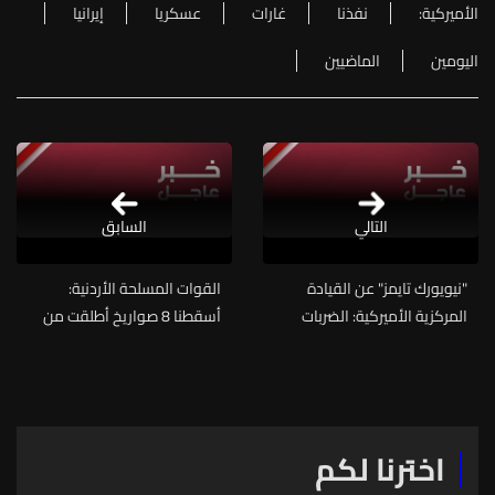
الأميركية:
نفذنا
غارات
عسكريا
إيرانيا
اليومين
الماضيين
التالي
السابق
"نيويورك تايمز" عن القيادة
القوات المسلحة الأردنية:
المركزية الأميركية: الضربات
أسقطنا 8 صواريخ أطلقت من
على إيران شملت أنظمة دفاع
إيران باتجاه المملكة
جوي ومواقع تخزين مسيرات
وصواريخ كما استهدفت بنية
تحتية لوجستية على طول
الساحل قرب مضيق هرمز
اخترنا لكم