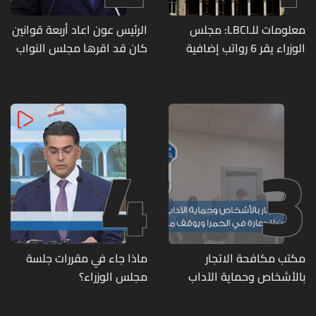
معلومات للـLBCI: مجلس
الرئيس عون اعاد أربعة قوانين
الوزراء يقر 6 رواتب إضافية
كان قد اقرها مجلس النواب
لموظفي القطاع العام
لاعادة النظر فيها
وصرف الفروقات بأثر رجعي
منذ آذار
4
3
مكتب مكافحة الاتجار
ماذا جاء في مقررات جلسة
بالأشخاص وحماية الآداب
مجلس الوزراء؟
يفكّك شبكتين منظّمتين
للدعارة في الحمرا ويوقف