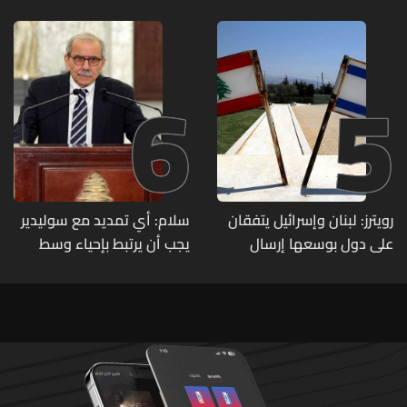
متورطين
6
5
رويترز: لبنان وإسرائيل يتفقان
سلام: أي تمديد مع سوليدير
على دول بوسعها إرسال
يجب أن يرتبط بإحياء وسط
قوات للتحقق من نزع سلاح
بيروت ومؤشرات أداء واضحة
حزب الله