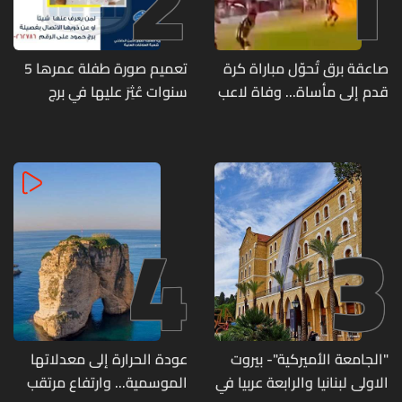
2
1
صاعقة برق تُحوّل مباراة كرة
تعميم صورة طفلة عمرها 5
قدم إلى مأساة... وفاة لاعب
سنوات عُثِرَ عليها في برج
وإصابة 12 آخرين
حمود
4
3
"الجامعة الأميركية"- بيروت
عودة الحرارة إلى معدلاتها
الاولى لبنانيا والرابعة عربيا في
الموسمية... وارتفاع مرتقب