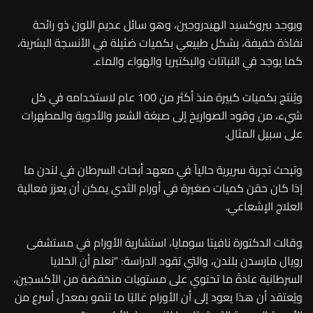
ويوجد بيروكسيد الهيدروجين، وهو سائل عديم اللون ذو رائحة
نفاذة خفيفة، بشكل طبيعي بكميات ضئيلة في الأنسجة البشرية،
كما يوجد في النباتات والبكتيريا والهواء والماء.
ويُنتج بكميات كبيرة منذ أكثر من 100 عام لاستخدامه في كل
شيء، من وقود الصواريخ إلى صبغة الشعر والأدوية والمطهرات
على سبيل المثال.
وتبحث تجربة سريرية حالياً في معهد أبحاث السرطان في لندن ما
إذا كان حقن كميات صغيرة في أورام الثدي يمكن أن يعزز فعالية
العلاج الإشعاعي.
وقالت الدكتورة نافيتا سومايا، استشارية الأورام في مستشفى
رويال مارسدن بلندن، والتي تقود الدراسة: "نعلم أن الخلايا
السرطانية عادةً ما تحتوي على مستويات منخفضة من الأكسجين،
ويُعتقد أن هذا يعود إلى أن الأورام غالبًا ما تنمو بمعدل أسرع من