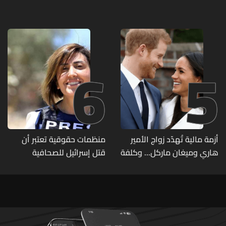
تصنيف UNIRANKS للعام
مطلع الأسبوع المقبل
2027
6
5
أزمة مالية تُهدّد زواج الأمير
منظمات حقوقية تعتبر أن
هاري وميغان ماركل... وكلفة
قتل إسرائيل للصحافية
الطلاق تحول دونه
اللبنانية آمال خليل يرقى الى
"جريمة حرب"