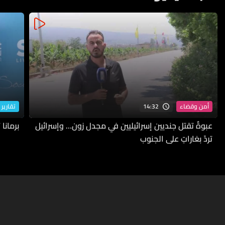
14:32
أمن وقضاء
تقارير 
عبوةٌ تقتل جنديين إسرائيليين في مجدل زون… وإسرائيل
برمانا
تردّ بغاراتٍ على الجنوب