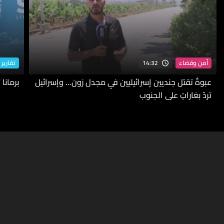
14:32
أمن وقضاء
تقارير 
عبوةٌ تقتل جنديين إسرائيليين في مجدل زون… وإسرائيل
برمانا
تردّ بغاراتٍ على الجنوب