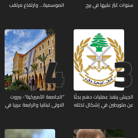
سنوات عُثِرَ عليها في برج
الموسمية... وارتفاع مرتقب
حمود
مطلع الأسبوع المقبل
4
3
الجيش ينفذ عمليات دهم بحثًا
"الجامعة الأميركية"- بيروت
عن متورطين في إشكال تخلله
الاولى لبنانيا والرابعة عربيا في
إطلاق نار ويضبط أسلحة
تصنيف UNIRANKS للعام
وذخائر حربية ويتلف 16 خيمة
2027
مزروعة بالماريجوانا