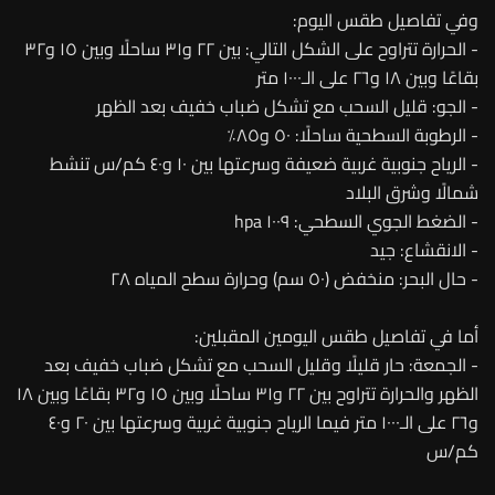
وفي تفاصيل طقس اليوم:
- الحرارة تتراوح على الشكل التالي: بين ٢٢ و٣١ ساحلًا وبين ١٥ و٣٢
بقاعًا وبين ١٨ و٢٦ على الـ١٠٠٠ متر
- الجو: قليل السحب مع تشكل ضباب خفيف بعد الظهر
- الرطوبة السطحية ساحلًا: ٥٠ و٨٥٪
- الرياح جنوبية غربية ضعيفة وسرعتها بين ١٠ و٤٠ كم/س تنشط
شمالًا وشرق البلاد
- الضغط الجوي السطحي: ١٠٠٩ hpa
- الانقشاع: جيد
- حال البحر: منخفض (٥٠ سم) وحرارة سطح المياه ٢٨
أما في تفاصيل طقس اليومين المقبلين:
- الجمعة: حار قليلًا وقليل السحب مع تشكل ضباب خفيف بعد
الظهر والحرارة تتراوح بين ٢٢ و٣١ ساحلًا وبين ١٥ و٣٢ بقاعًا وبين ١٨
و٢٦ على الـ١٠٠٠ متر فيما الرياح جنوبية غربية وسرعتها بين ٢٠ و٤٠
كم/س