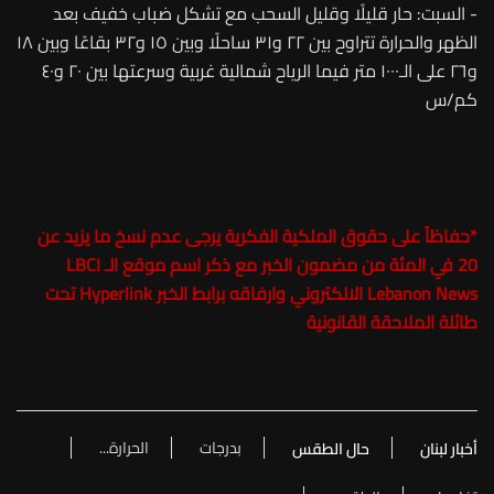
- السبت: حار قليلًا وقليل السحب مع تشكل ضباب خفيف بعد
الظهر والحرارة تتراوح بين ٢٢ و٣١ ساحلًا وبين ١٥ و٣٢ بقاعًا وبين ١٨
و٢٦ على الـ١٠٠٠ متر فيما الرياح شمالية غربية وسرعتها بين ٢٠ و٤٠
كم/س
*
حفاظاً على حقوق الملكية الفكرية يرجى عدم نسخ ما يزيد عن
20 في المئة من مضمون الخبر مع ذكر اسم موقع الـ
LBCI
Lebanon News
الالكتروني وارفاقه برابط الخبر Hyperlink تحت
طائلة الملاحقة القانونية
بدرجات
الحرارة...
أخبار لبنان
حال الطقس