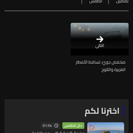
تفاصيل
الطقس
التالي
منخفض جويّ: تساقط الأمطار
الغزيرة والثلوج
اخترنا لكم
01:54
حال الطقس