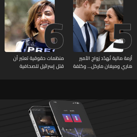
6
5
أزمة مالية تُهدّد زواج الأمير
منظمات حقوقية تعتبر أن
هاري وميغان ماركل... وكلفة
قتل إسرائيل للصحافية
الطلاق تحول دونه
اللبنانية آمال خليل يرقى الى
"جريمة حرب"