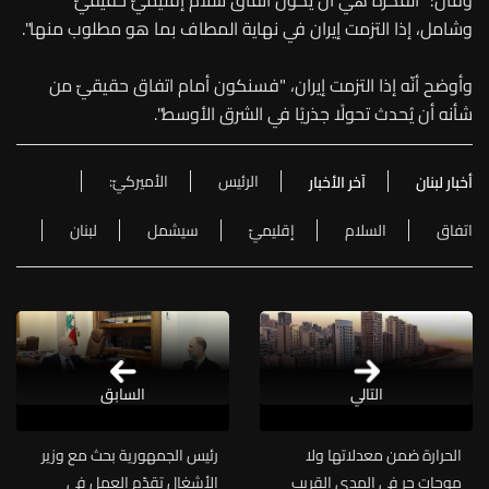
وقال: "الفكرة هي أن يكون اتفاق سلام إقليميّ حقيقيّ
وشامل، إذا التزمت إيران في نهاية المطاف بما هو مطلوب منها".
وأوضح أنّه إذا التزمت إيران، "فسنكون أمام اتفاق حقيقيّ من
شأنه أن يُحدث تحولًا جذريًا في الشرق الأوسط".
الرئيس
الأميركيّ:
أخبار لبنان
آخر الأخبار
اتفاق
السلام
إقليميّ
سيشمل
لبنان
التالي
السابق
الحرارة ضمن معدلاتها ولا
رئيس الجمهورية بحث مع وزير
موجات حر في المدى القريب
الأشغال تقدّم العمل في