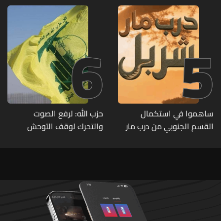
6
5
ساهموا في استكمال
حزب الله: لرفع الصوت
القسم الجنوبي من درب مار
والتحرك لوقف التوحش
شربل... تعرّفوا إلى طرق التبرّع
الإسرائيلي على البيئة بعد
من لبنان وأميركا وكندا
الإنسان والعمران
وأستراليا وأوروبا