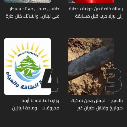
رسالة خاصة من جوزيف عطية
طقس صيفي معتاد يسيطر
إلى بيرلا حرب قبل مسابقة
على لبنان...والثلاثاء كتل حارة
ملكة جمال العالم... ماذا قال
ضعيفة الفعالية
لها؟ (صورة)
4
3
بالصور - الجيش يعلن تفكيك
وزارة الطاقة: لا أزمة
صواريخ وقنابل طيران غير
محروقات... ومادة البنزين
منفجرة من مخلفات العدوان
متوفرة
الإسرائيلي