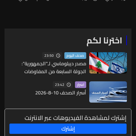
المرافئ كما تلته سلسلة
لقاءات
اخترنا لكم
23:50
صحف اليوم
مصدر ديبلوماسي لـ"الجمهورية":
الجولة السابعة من المفاوضات
كشفت أنّ الخلاف لم يعُد محصوراً
23:42
اسرار
بمسألة الانسحاب الإسرائيلي
أسرار الصحف 10-8-2026
إشترك لمشاهدة الفيديوهات عبر الانترنت
إشترك