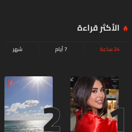
أول
في
الس
سيناتور
فيتنام
الح
مسلم؟
الأكثر قراءة
24 ساعة
7 أيام
شهر
2
1