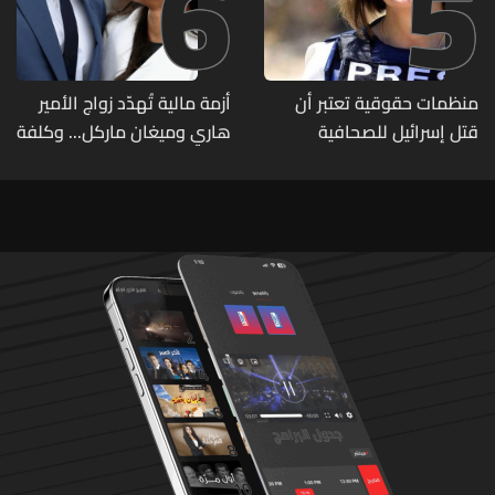
6
5
منظمات حقوقية تعتبر أن
أزمة مالية تُهدّد زواج الأمير
قتل إسرائيل للصحافية
هاري وميغان ماركل... وكلفة
اللبنانية آمال خليل يرقى الى
الطلاق تحول دونه
"جريمة حرب"