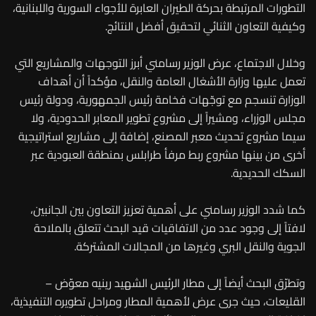
التطورات المرتبطة بحركة الطيران العابرة للأجواء السورية واللبنانية،
وكيفية التعاون الثنائي لتحقيق أفضل النتائج.
وخلال الاجتماع، عرض الوزير رسامني أبرز التوجهات والمشاريع التي
تعمل عليها وزارة الأشغال العامة والنقل، مؤكداً أن أهداف
الوزارة تنسجم مع توجّهات فخامة رئيس الجمهورية، ودولة رئيس
مجلس الوزراء، ومشيراً إلى مشروع تطوير المعابر الحدودية، ولا
سيما مشروع تحديث معبر المصنع، إضافة إلى مشاريع استراتيجية
أخرى من بينها مشروع ربط مرفأ طرابلس بمنطقة العبودية عبر
السكك الحديدية.
كما شدد الوزير رسامني على أهمية تعزيز التعاون بين الجانبين،
لافتاً إلى وجود عدد من الاتفاقيات قيد البحث تتعلق بالملاحة
الجوية والنقل البري وغيرها من المجالات المشتركة.
وتطرّق البحث أيضاً إلى مطار الرئيس الشهيد رينيه معوّض –
القليعات، حيث جرى عرض لأهمية المطار ومراحل تطويره التنفيذية،