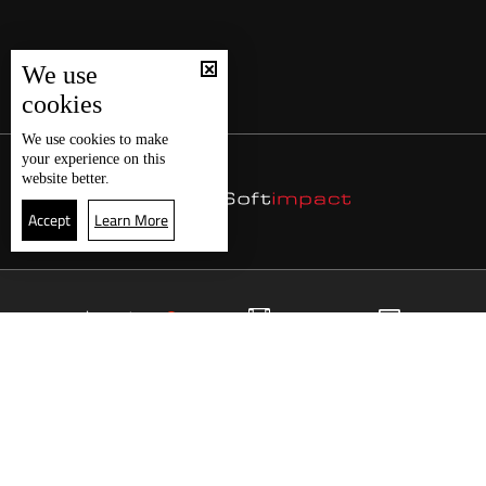
We use
cookies
We use
cookies
to make
your experience on this
website better.
Accept
Learn More
25
البث المباشر
البرامج
الرئيسية
موقع البرامج
الجدول
البث المباشر
العودة للأعلى
انضم الى ملايين المتابعين