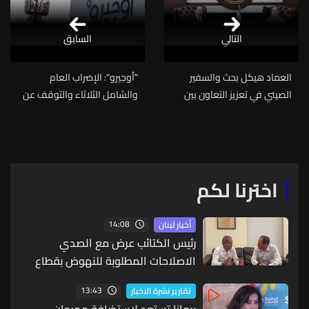
التالي
السابق
العماد هيكل بحث والسفير
"أوجيرو": الإضراب العام
الصيني في تعزيز التعاون بين
والشامل الثلاثاء والتوقف عن
جيشَي البلدين
العمل على كامل الأراضي
اللبنانية
اخترنا لكم
14:08
أخبار لبنان
رئيس الكتائب عرض مع الصدي
الاصلاحات المطلوبة للنهوض بقطاع
الكهرباء
13:43
تقارير نشرة الاخبار
برمانا تستعد لاستضافة مهرجان