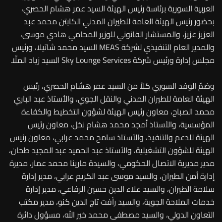
العربية السورية برئاسة رئيس الهيئة السيد عمر هشام الحصري،
بحضور رئيس الهيئة العامة للطيران المدني الكابتن محمد عبد
العزيز عزيز، والمستشار القانوني للوزير المحامي هادي موسى،
والمدير العام التنفيذي لشركة MEAS السيد محمد شاتيلا، ورئيس
مجلس إدارة ورئيس شركة Sky Lounge Services السيد زياد الملّا.
وضمّ الوفد السوري كلاً من السيد عمر هشام الحصري، رئيس
الهيئة العامة للطيران المدني والنقل الجوي، والأستاذ عبد الباري
محمد الصباح، معاون رئيس الهيئة لشؤون التخطيط والكفاءة
المؤسسية، والأستاذ أمجد محمد هشام نخل، معاون رئيس
الهيئة للدعم والتنفيذ، والأستاذ سامح محمد عرابي، معاون رئيس
الهيئة للشؤون التشغيلية، والأستاذ عبد الحميد عبد المجيد طحان،
مدير مديرية الاتصال الحكومي، والسيدة مارينا محمد عمار، مديرة
إدارة أمن الطيران، والسيد موسى عبد الكريم عرابي، مدير إدارة
سلامة الطيران، والسيد علاء الدين حسين الرفاعي، مدير إدارة
خدمات الملاحة الجوية، والسيد رأفت تاج الدين كنو، مدير مكتب
التعاون الدولي، والسيد مصطفى محمد خير الله، مسؤول دائرة