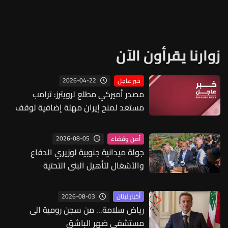
زوارنا يقرأون الآن
2026-04-22
خبر عاجل
مصدر أميركي مطلع لرويترز: ترامب
مستعد لمنح إيران مهلة إضافية لوقف
إطلاق النار تتراوح من 3 إلى 5 أيام
2026-08-05
أمن وقضاء
جولة ميدانية جنوبية لوزيري الدفاع
والأشغال لتأهيل البنى التحتية
2026-08-03
أخبار لبنان
رياض سلامة... من سجن رومية الى
مستشفى ضهر الباشق