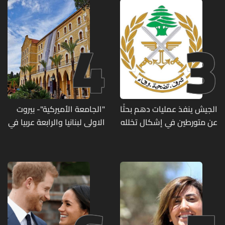
4
3
الجيش ينفذ عمليات دهم بحثًا
"الجامعة الأميركية"- بيروت
عن متورطين في إشكال تخلله
الاولى لبنانيا والرابعة عربيا في
إطلاق نار ويضبط أسلحة
تصنيف UNIRANKS للعام
وذخائر حربية ويتلف 16 خيمة
2027
مزروعة بالماريجوانا