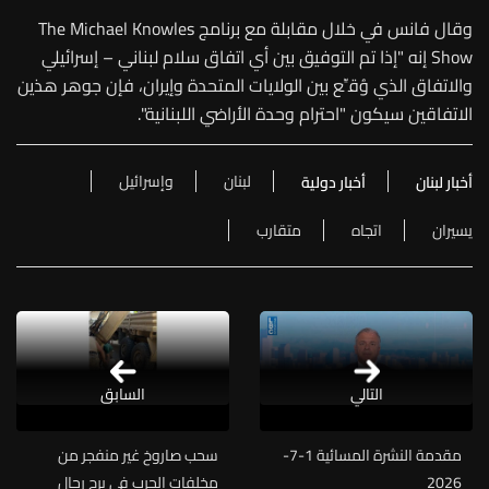
وقال فانس في خلال مقابلة مع برنامج The Michael Knowles
Show إنه "إذا تم التوفيق بين أي اتفاق سلام لبناني – إسرائيلي
والاتفاق الذي وُقِّع بين الولايات المتحدة وإيران، فإن جوهر هذين
الاتفاقين سيكون "احترام وحدة الأراضي اللبنانية".
لبنان
وإسرائيل
أخبار لبنان
أخبار دولية
يسيران
اتجاه
متقارب
التالي
السابق
مقدمة النشرة المسائية 1-7-
سحب صاروخ غير منفجر من
2026
مخلفات الحرب في برج رحال