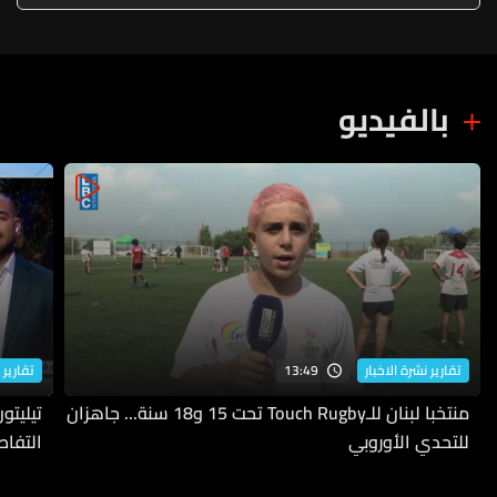
بالفيديو
13:49
تقارير نشرة الاخبار
تقارير 
منتخبا لبنان للـTouch Rugby تحت 15 و18 سنة... جاهزان
للتحدي الأوروبي
التفاص