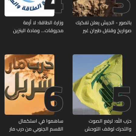
بالصور - الجيش يعلن تفكيك
وزارة الطاقة: لا أزمة
صواريخ وقنابل طيران غير
محروقات... ومادة البنزين
منفجرة من مخلفات العدوان
متوفرة
الإسرائيلي
6
5
حزب الله: لرفع الصوت
ساهموا في استكمال
والتحرك لوقف التوحش
القسم الجنوبي من درب مار