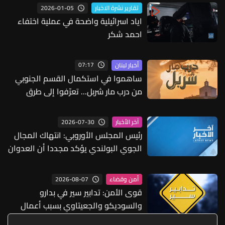
2026-01-05
تقارير نشرة الاخبار
اياد اسرائيلية واضحة في عملية اختفاء
احمد شكر
07:17
أخبار لبنان
ساهموا في استكمال القسم الجنوبي
من درب مار شربل... تعرّفوا إلى طرق
التبرّع من لبنان وأميركا وكندا وأستراليا
وأوروبا
2026-07-30
آخر الأخبار
رئيس المجلس الأوروبي: انتهاك المجال
الجوي البولندي يؤكد مجددا أن العدوان
الروسي يشكل تهديدا لأمن أوروبا
2026-08-07
أمن وقضاء
قوى الأمن: تدابير سير في بدارو
والسوديكو والجعيتاوي بسبب أعمال
برش وتخطيط وتعبيد