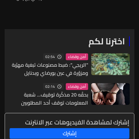
اخترنا لكم
02:54
أمن وقضاء
"الريجي": ضبط مصنوعات تبغية مهرّبة
ومزوّرة في عين بورضاي وبدنايل
والفرزل
02:14
أمن وقضاء
بحقّه 20 مذكّرة توقيف... شعبة
المعلومات توقف أحد المطلوبين
الخطيرين
إشترك لمشاهدة الفيديوهات عبر الانترنت
إشترك