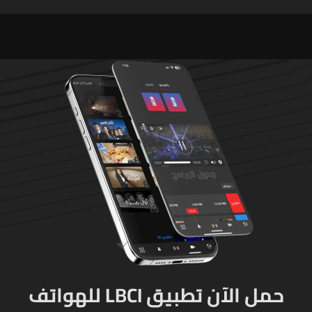
الإسرائيلي على البيئة بعد
شربل... تعرّفوا إلى طرق التبرّع
الإنسان والعمران
من لبنان وأميركا وكندا
وأستراليا وأوروبا
حمل الآن تطبيق LBCI للهواتف