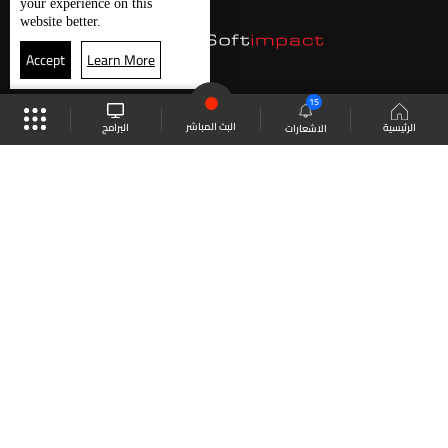
your experience on this
website better.
Accept
Learn More
15
البث المباشر
البرامج
الرئيسية
الاشعارات
موقع البرامج
الجدول
البث المباشر
العودة للأعلى
انضم الى ملايين المتابعين
LBCI Lebanon