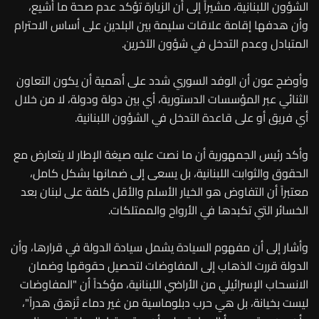
الشؤون اللبنانية، مشيراً إلى أن الزيارة تؤكد عدم صحة ما أُشيع،
وأن هدفها إقامة علاقات سليمة بين البلدين على أساس الاحترام
المتبادل وعدم التدخل في شؤون الآخرين.
وأوضح عون أن الوفد السوري شدد على أهمية أن يكون التعاون
الثنائي عبر المؤسسات الدستورية، أي بين دولة ودولة، لا من خلال
أي فريق أو على قاعدة التدخل في الشؤون اللبنانية.
وأكد رئيس الجمهورية أن ما نصت عليه صيغة الإطار لا يتعارض مع
الحقوق والثوابت اللبنانية، بل يسعى إلى ضمانها بشكل كامل،
معتبراً أن التفاوض هو الخيار الأسلم والأقل كلفة على لبنان بعد
الخسائر التي تكبدها في الأرواح والممتلكات.
وأشار إلى أن مفهوم السيادة يشمل سيادة الدولة في قرارها، وأن
الدولة قررت الذهاب إلى المفاوضات لتحصيل حقوقها وضمان
الانسحاب الإسرائيلي من الأراضي اللبنانية، مؤكداً أن "المفاوضات
ليست بخيانة، بل هي حرب دبلوماسية من غير دماء تُزهق هدراً"،