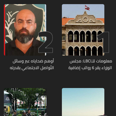
2
1
معلومات للـLBCI: مجلس
أوهم ضحاياه عبر وسائل
الوزراء يقر 6 رواتب إضافية
التّواصل الاجتماعي بقدرته
لموظفي القطاع العام
على تسليمهم مطابخ
وصرف الفروقات بأثر رجعي
و"أعمال نجارة"... هل من
منذ آذار
وقع ضحيّة أعماله؟