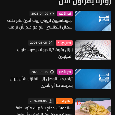
زوارنا يقرأون الآن
2026-04-09
آخر الأخبار
دبلوماسيون لرويترز: روته أمين عام حلف
شمال الأطلسي أبلغ عواصم بأن ترامب
يريد التزامات ملموسة خلال الأيام القليلة
المقبلة للمساعدة في تأمين مضيق
2026-08-05
أخبار دولية
هرمز
زلزال بقوة 6,3 درجات يضرب جنوب
الفيليبين
2026-02-19
آخر الأخبار
ترامب: سنتوصل إلى اتفاق بشأن إيران
بطريقة ما أو بأخرى
2026-08-06
عالم الطبخ
ساندويش دجاج بنكهات متوسطية...
وصفة مميزة من الشيف حنّا طويل