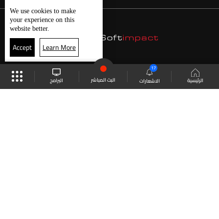
We use
cookies
to make
your experience on this
website better.
Accept
Learn More
17
البث المباشر
البرامج
الرئيسية
الاشعارات
موقع البرامج
الجدول
البث المباشر
العودة للأعلى
انضم الى ملايين المتابعين
LBCI Lebanon