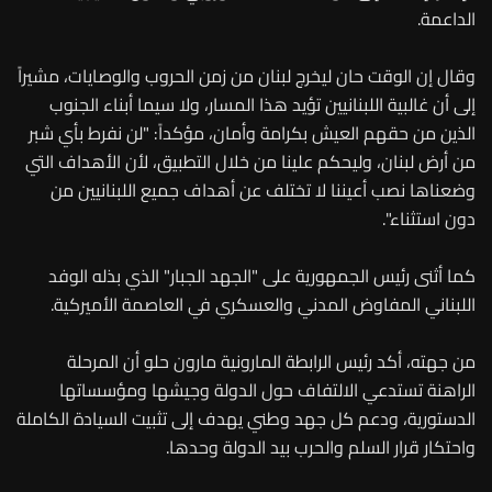
الداعمة.
وقال إن الوقت حان ليخرج لبنان من زمن الحروب والوصايات، مشيراً
إلى أن غالبية اللبنانيين تؤيد هذا المسار، ولا سيما أبناء الجنوب
الذين من حقهم العيش بكرامة وأمان، مؤكداً: "لن نفرط بأي شبر
من أرض لبنان، وليحكم علينا من خلال التطبيق، لأن الأهداف التي
وضعناها نصب أعيننا لا تختلف عن أهداف جميع اللبنانيين من
دون استثناء".
كما أثنى رئيس الجمهورية على "الجهد الجبار" الذي بذله الوفد
اللبناني المفاوض المدني والعسكري في العاصمة الأميركية.
من جهته، أكد رئيس الرابطة المارونية مارون حلو أن المرحلة
الراهنة تستدعي الالتفاف حول الدولة وجيشها ومؤسساتها
الدستورية، ودعم كل جهد وطني يهدف إلى تثبيت السيادة الكاملة
واحتكار قرار السلم والحرب بيد الدولة وحدها.