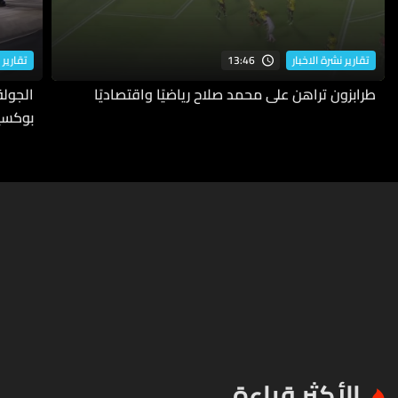
13:46
تقارير نشرة الاخبار
تقارير 
طرابزون تراهن على محمد صلاح رياضيًا واقتصاديًا
بوكسي
الأكثر قراءة