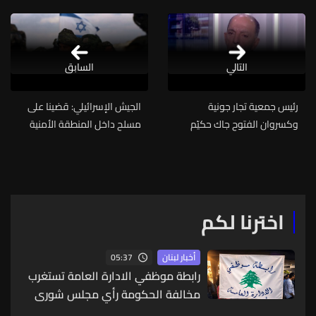
التالي
السابق
رئيس جمعية تجار جونية
الجيش الإسرائيلي: قضينا على
وكسروان الفتوح جاك حكيّم
مسلح داخل المنطقة الأمنية
يوضح للـLBCI مسألة الباخرة
في مجدل زون
السياحية في مرفأ جونية
اخترنا لكم
05:37
أخبار لبنان
رابطة موظفي الادارة العامة تستغرب
مخالفة الحكومة رأي مجلس شورى
الدولة ودعت الى البقاء على أتم