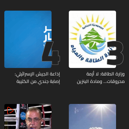
مواقع مراكز قيادية ومنشآت
تحت الأرض
4
3
وزارة الطاقة: لا أزمة
إذاعة الجيش الإسرائيلي:
محروقات... ومادة البنزين
إصابة جندي من الكتيبة
متوفرة
الهندسية 607 بنيران قواتنا
في بلدة الطيري جنوبي لبنان