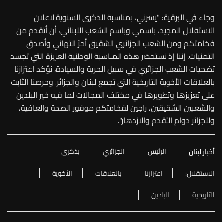
وجاء في البرقية: "يسرني، بمناسبة الذكرى السنوية لاعلان
الاستقلال المجيد، باسمي وباسم الشعب اللبناني، أن أتقدم من
فخامتكم ومن الشعب الجزائري الشقيق أحرّ التهاني وأصدق
التمنيات. إننا إذ نستحضر هذه المناسبة الوطنية العزيزة التي تجسد
تضحيات الشعب الجزائري في سبيل الحرية والسيادة، نؤكد اعتزازنا
بالعلاقات الأخوية التاريخية التي تجمع لبنان والجزائر، وحرصنا الثابت
على تعزيزها وتطويرها في مختلف المجالات لما فيه خير البلدين
والشعبين الشقيقين، راجين لفخامتكم موفور الصحة والعافية،
وللجزائر دوام التقدم والازدهار".
الرئيس
الجزائري
بذكرى
أخبار لبنان
الاستقلال:
اعتزازنا
بالعلاقات
الأخوية
التاريخية
البلدين