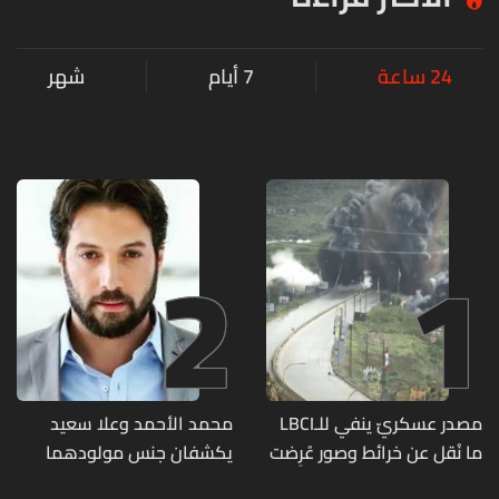
24 ساعة
7 أيام
شهر
2
1
مصدر عسكريّ ينفي للـLBCI
محمد الأحمد وعلا سعيد
ما نُقل عن خرائط وصور عُرِضت
يكشفان جنس مولودهما
أمام الوفد اللبنانيّ تُبيّن
الأول (صورة)