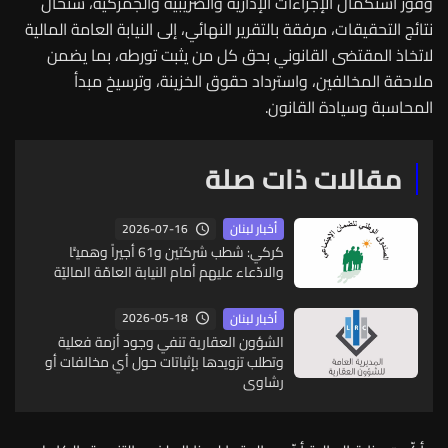
وفور استكمال الإجراءات الإدارية والضريبية والجمركية، ستُحال
نتائج التحقيقات، مرفقة بالتقرير النهائي، إلى النيابة العامة المالية
لاتخاذ المقتضى القانوني بحق كل من يثبت تورطه، بما يضمن
ملاحقة المخالفين، واسترداد حقوق الخزينة، وترسيخ مبدأ
المحاسبة وسيادة القانون.
مقالات ذات صلة
2026-07-16
أخبار لبنان
كركي: شطب شركتين و61 أجيراً وهميًّا
والادّعاء عليهم أمام النيابة العامّة الماليّة
2026-05-18
أخبار لبنان
الشؤون العقارية تنفي وجود أزمة فعلية
وتطلب تزويدها بإثباتات حول أي مخالفات أو
رشاوى