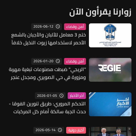
زوارنا يقرأون الآن
2026-06-12
أمن وقضاء
ختم 3 معامل للألبان والأجبان بالشمع
الأحمر لاستخدامها زيوت النخيل خلافاً
للمعايير الصحية
2026-01-20
أمن وقضاء
"الريجي" ضبطت مصنوعات تبغية مهربة
ومزورة في حي الصويري ومجدل عنجر
2026-01-05
آخر الأخبار
التحكم المروري: طريق تنورين الفوقا -
حدث الجبة سالكة أمام كل المركبات
2026-05-14
أخبار دولية