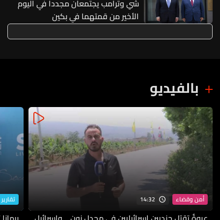
شي وترامب يجتمعان مجددا في اليوم
الأخير من قمتهما في بكين
بالفيديو
14:32
أمن وقضاء
تقارير 
عبوةٌ تقتل جنديين إسرائيليين في مجدل زون… وإسرائيل
برمانا