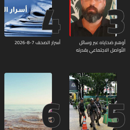
4
3
أوهم ضحاياه عبر وسائل
أسرار الصحف 7-8-2026
التّواصل الاجتماعي بقدرته
على تسليمهم مطابخ
و"أعمال نجارة"... هل من
وقع ضحيّة أعماله؟
6
5