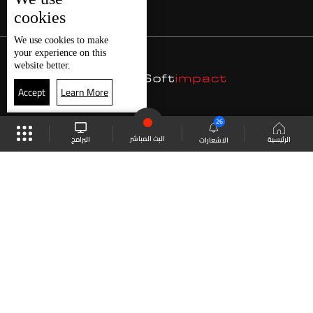
cookies
We use
cookies
to make
your experience on this
website better.
Accept
Learn More
26
البث المباشر
البرامج
الرئيسية
الاشعارات
موقع البرامج
الجدول
البث المباشر
العودة للأعلى
انضم الى ملايين المتابعين
LBCI Lebanon