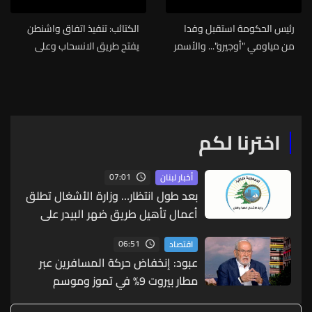
رئيس الحكومة استقبل وفدا
الكتائب: تنفيذ اتفاق واشنطن
من مياومي "أوجيرو"... والأسمر
يفتح طريق الانسحاب وعلى
أعلن تعليق التحرك غدا لإسبوع
ايران ان ترفع يدها عن لبنان
لإستكمال الحوار
اخترنا لكم
07:01
أخبار لبنان
بعد طول انتظار… وزارة الأشغال تطلق
أعمال تأهيل طريق ضهر البيدر على
امتداد 17 كلم
06:51
اقتصاد
عبود: إنخفاض حركة المسافرين عبر
مطار بيروت 9% في تموز وموسم
الصيف دون مستويات 2025