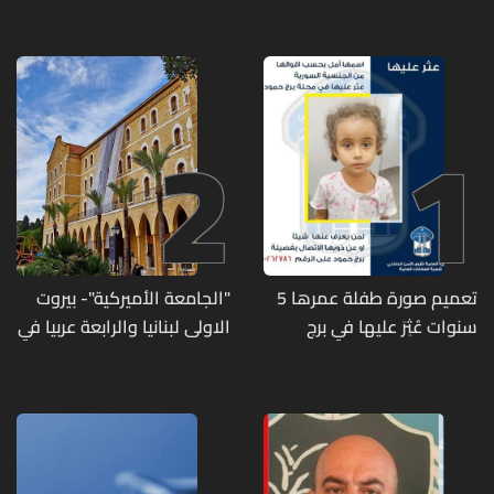
2
1
تعميم صورة طفلة عمرها 5
"الجامعة الأميركية"- بيروت
سنوات عُثِرَ عليها في برج
الاولى لبنانيا والرابعة عربيا في
حمود
تصنيف UNIRANKS للعام
2027