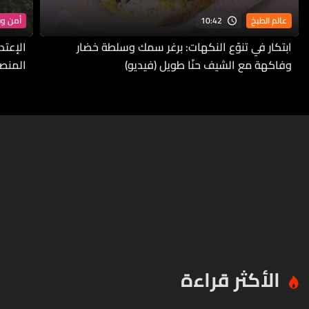
10:42
عالم الطبخ
أمن و
ابتكار في تنوّع النكهات: برغر سمك وسلطة خضار
الإعتد
وفاكهة مع الشيف حنّا طويل (فيديو)
المنص
الأكثر قراءة