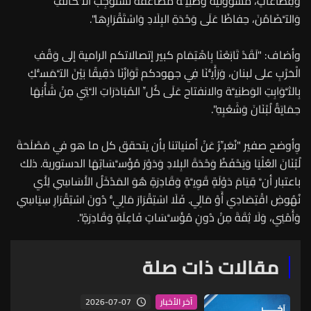
وَقِطَاعَاتٍ، مَسؤولية وطنِيَّةً مُضَاعَفَةً تَسْتَوْجِبُ التَّكَاتُفِ
وَالتَّضَامُنَ، حِفاظًا عَلَى وَحْدَةِ البِلَادِ وَاسْتَقْرَارِهَا".
وأضاف: "لَقَدْ تَابَعْنَا بِاهْتِمَام كبير إتصالاتكم الرامية إلى وَقُفِ
الْحَرْبِ على لبنان، وَرَأَيُّنَا فِي جهودكم تَوَازُنَا دَقِيقًا بَيْنَ التَّمَسُّكِ
بِالثَّوَابِتِ الوَطنِيَّة والانفتاح عَلَى كُلِّ المُبَادَرَاتِ الَّتِي مِنْ شَأْنِهَا
حِمَايَةُ لُبْنَانَ وَشَعْبِهِ".
وِأوضح صفير "نُعَبِّرُ عَنْ أمنياتنا بأن يتحقق كل ما هو في مَصْلَحَةَ
لُبْنَانَ العُلْيَا وَيَحْفَظُ وَحْدَةَ البِلادِ وَدَوْرَ مُؤَسَّسَاتِهَا الدستورية. ذلك
باعتبار أنَّ قِيَامَ دَوْلَةٍ قَوِيَّةٍ وَقَادِرَةٍ هُوَ المَدْخَلُ الأَسَاسِي لِأَي
نُهُوضِ اقْتِصَادِيَ أَوْ مَالِي. فَلَا اسْتِقْرَارَ مَالِيُّ دُونَ اسْتِقْرَارِ سِيَاسِي
وَأَمْنِي، وَلَا ثِقَةَ مِنْ دُونِ مُؤَسَّسَاتٍ فَاعِلَةٍ وَقَادِرَةٍ".
مقالات ذات صلة
2026-07-07
آخر الأخبار