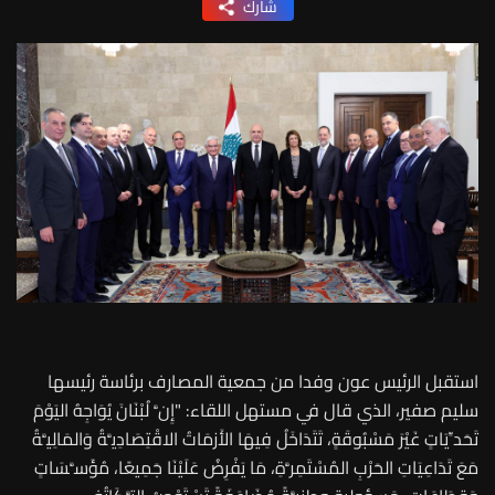
شارك
استقبل الرئيس عون وفدا من جمعية المصارف برئاسة رئيسها
سليم صفير، الذي قال في مستهل اللقاء: "إِنَّ لُبْنَانَ يُوَاجِهُ اليَوْمَ
تَحَدِّيَاتٍ غَيْرَ مَسْبُوقَةٍ، تَتَدَاخَلُ فِيهَا الأَزمَاتُ الاقْتِصَادِيَّةُ وَالمَالِيَّةُ
مَعَ تَدَاعِيَاتِ الحَرْبِ المُسْتَمِرَّةِ، مَا يَفْرِضُ عَلَيْنَا جَمِيعًا، مُؤَسَّسَاتٍ