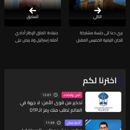
التالي
السابق
بري دعا الى جلسة مشتركة
جنبلاط: اتفاق الإطار أحادي
للجان النيابية الخميس المقبل
أملته إسرائيل ولا ينص على
الانسحاب... وأبي المنى: ضرورة
التفاهم للوصول إلى تحرير
الأرض
اخترنا لكم
12:01
أمن وقضاء
تحذير من قوى الأمن: لا جهة في
العالم تطلب منك رمز الـOTP
11:59
أخبار لبنان