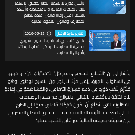
الرئيس عون: لا يسعنا انتظار تحقيق الاستقرار
للبت بالملفات المالية والاقتصادية وأشدّد
باستمرار على إقرار قانون اعادة تنظيم
المصارف وقانون الفجوة المالية
2026-06-23
تقارير نشرة الاخبار
فادي خلف في افتتاحية التقرير الشهري
لجمعية المصارف: لا يمكن شطب الودائع
وأموال المصارف
وأشار الى أن "القطاع المصرفي، رغمَ كُلِّ التَّحَدِّيَاتِ الَّتِي وَاجَهَهَا
فِي السَّنَوَاتِ الأخِيرَةِ، يَبْقَى جُزْءًا لا يتجزأ مِنَ النسيج الوطنِي، وَهُوَ
مُلْتَزِمُ بِلَعْبٍ دَوْرِهِ فِي دَعْمِ مَسِيرَةِ التَّعَافِي، وَالمُسَاهَمَةِ فِي إِعَادَةِ
بِنَاءِ الثَّقَةِ بِالاقْتِصَادِ اللَّبُنَانِي، بالتوازي مع مسار الإصلاحاتِ
المَطْلُوبَةِ الَّتِي نتَطْلُعُ أَنْ نكُونَ شرَكَاءَ فَاعِلِينَ فِيهَا. إن الطرح
الحالي لمعالجة الأزمة المالية يبدو مجحفا بحق القطاع المصرفي،
وإن تطبيقه بصيغته الحالية غير قابل للتنفيذ عملياً".