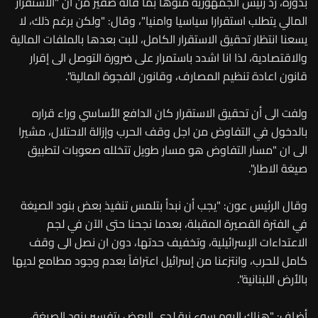
بدوره، رد رئيس الجمهورية منوهاً بما قاله صفير من أن "الاستقرار
المالي يتطلب استقرارا سياسيا وامنيا"، وقال: "ولكن برغم ذلك، لا
يسعنا انتظار تحقيق الاستقرار الكامل، للبت بعدها بالملفات المالية
والاقتصادية، لذا انا اشدد باستمرار على ضرورة التوصل الى إقرار
قانون اعادة تنظيم المصارف، وقانون الفجوة المالية".
ولفت الى أن تحقيق الاستقرار كان الدافع الأساسي وراء قراره
بالدخول في التفاوض من اجل وقف الحرب وإزالة الاحتلال، مشيرا
الى ان "مسار التفاوض هو مسار طويل تتخلله صعوبات لتطبيق
صيغة الاطار".
وقال الرئيس عون: "يجب أن نبدأ بتلمس تنفيذ بعض بنود الصيغة
في الفترة القصيرة المقبلة، بعدما نجحنا حتى الآن في لجم
الاعتداءات الإسرائيلية، وتخفيف حدتها، دون ان نصل الى وقف
كامل للحرب، وانتزعنا من إسرائيل اعترافاً بعدم وجود مطامع لديها
بالأرض اللبنانية".
أضاف: "هناك اليوم سوء نية لدى البعض بتفسير بنود الصيغة،