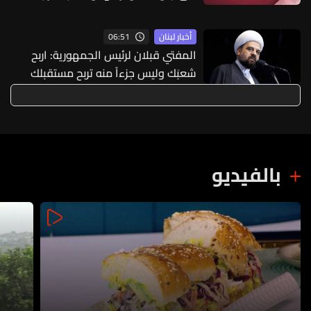
ثمنا باهظا للغاية
06:51
أخبار لبنان
المفتي قبلان لرئيس الجمهورية: اربح
شعبَك وليس جزءاً منه تربح مستقبلك
الوطني
بالفيديو