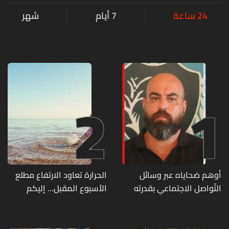
24 ساعة
7 أيام
شهر
2
1
أوهم ضحاياه عبر وسائل
الحرارة تعاود الارتفاع مطلع
التّواصل الاجتماعي بقدرته
الأسبوع المقبل... إليكم
على تسليمهم مطابخ
تفاصيل الطقس
و"أعمال نجارة"... هل من
وقع ضحيّة أعماله؟