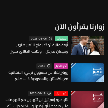
زوارنا يقرأون الآن
2026-08-06
منوعات
أزمة مالية تُهدّد زواج الأمير هاري
وميغان ماركل... وكلفة الطلاق تحول
دونه
06:45
آخر الأخبار
رويترز نقلا عن مسؤول تركي: الاتفاقية
مع باكستان والسعودية ذات طابع
دفاعي بحت وتنص على التزام بالدعم
المتبادل لأغراض الدفاع فقط
2026-06-19
خبر عاجل
نتنياهو: إسرائيل لن تتهاون مع الهجمات
على جنودها أو أرضها وستكبد حزب الله