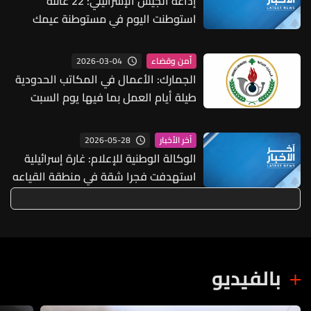
إذاعة الجيش الإسرائيلي: 22 عائلة
استوطنت اليوم في مستوطنة عيمك
دوتان الجديدة في بلدة عرابة شمالي
الضفة الغربية
2026-03-04
أمن وقضاء
الجمارك: الأعمال في المكاتب الحدودية
طيلة أيام العمل بما فيها يوم السبت
لكل أنواع البضائع
2026-05-28
آخر الأخبار
الوكالة الوطنية للإعلام: غارة إسرائيلية
استهدفت فجرا شقة في منطقة القياعه
في صيدا تقطنها عائلة نازحة من الجنوب
ما أدى إلى وقوع عدد من الشهداء
والجرحى
بالفيديو