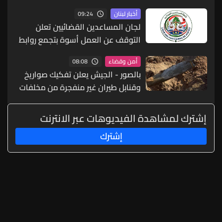
09:24
أخبار لبنان
لجان المساعدين القضائيين تعلن
التوقف عن العمل أسوة بتجمع روابط
القطاع العام
08:08
أمن وقضاء
بالصور - الجيش يعلن تفكيك صواريخ
وقنابل طيران غير منفجرة من مخلفات
العدوان الإسرائيلي
إشترك لمشاهدة الفيديوهات عبر الانترنت
إشترك