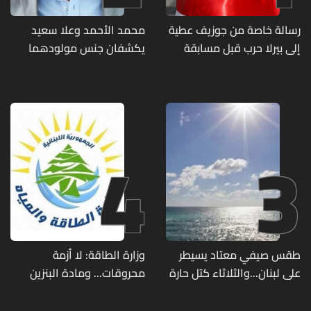
رسالة خاصة من جوزيف عطية
محمد الأحمد وعلا سعيد
إلى بيرلا حرب قبل مسابقة
يكشفان جنس مولودهما
ملكة جمال العالم... ماذا قال
الأول (صورة)
لها؟ (صورة)
4
3
طقس صيفي معتاد يسيطر
وزارة الطاقة: لا أزمة
على لبنان...والثلاثاء كتل حارة
محروقات... ومادة البنزين
ضعيفة الفعالية
متوفرة