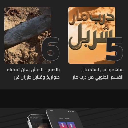
6
5
ساهموا في استكمال
بالصور - الجيش يعلن تفكيك
القسم الجنوبي من درب مار
صواريخ وقنابل طيران غير
شربل... تعرّفوا إلى طرق التبرّع
منفجرة من مخلفات العدوان
من لبنان وأميركا وكندا
الإسرائيلي
وأستراليا وأوروبا