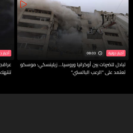
08:03
أخبار دولية
أخبار د
تبادل للضربات بين أوكرانيا وروسيا... زيلينسكي: موسكو
عراقجي
تعتمد على "الرعب البالستي"
تنتهك 