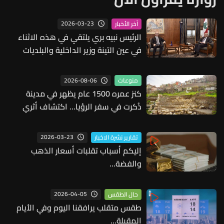
2026-03-23
آخر الأخبار
الرئيس نبيه بري يلتقي في هذه الاثناء
في عين التينة وزير الداخلية والبلديات
أحمد الحجار
2026-08-06
منوعات
كنز عمره 1500 عام يظهر في مدينة
ذُكرت في سفر الرؤيا... اكتشاف أثري
مذهل (صور)
2026-03-23
تقارير نشرة الاخبار
إليكم أسباب تقلبات أسعار الذهب
والفضة...
2026-04-05
حال الطقس
طقس متقلب يرافقنا اليوم وفي الأيام
المقبلة...