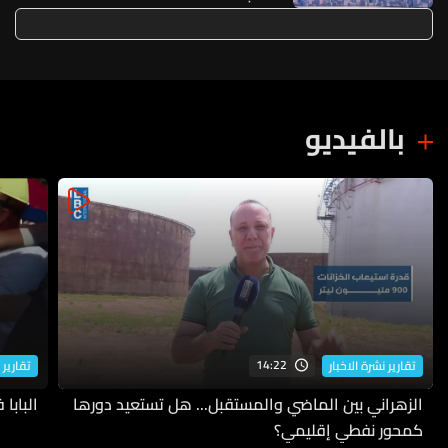
بالفيديو
14:22
تقارير نشرة الاخبار
تقارير 
الزهراني بين الماضي والمستقبل... هل تستعيد دورها
البابا
كمحور نفطي إقليمي؟