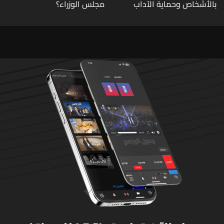
بالأشخاص وحماية الآداب
مجلس الوزراء؟
يفكّك شبكتين منظّمتين
للدعارة في الحمرا ويوقف
متورطين