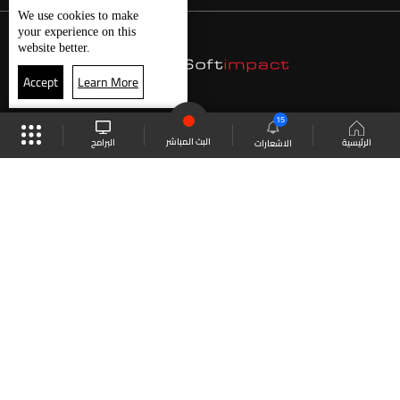
We use
cookies
to make
your experience on this
website better.
Accept
Learn More
15
البث المباشر
البرامج
الرئيسية
الاشعارات
موقع البرامج
الجدول
البث المباشر
العودة للأعلى
انضم الى ملايين المتابعين
LBCI Lebanon