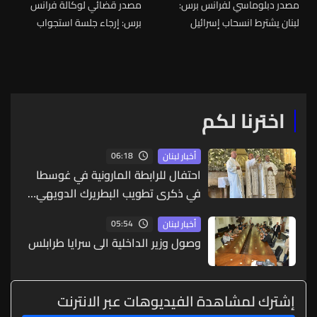
مصدر دبلوماسي لفرانس برس:
مصدر قضائي لوكالة فرانس
لبنان يشترط انسحاب إسرائيل
برس: إرجاء جلسة استجواب
من منطقتين تجريبيتين
لحاكم مصرف لبنان السابق
للمشاركة بمفاوضات روما
رياض سلامة
اخترنا لكم
06:18
أخبار لبنان
احتفال للرابطة المارونية في غوسطا
في ذكرى تطويب البطريرك الدويهي…
والحلو أطلق مبادرة لدعم الطلاب
05:54
أخبار لبنان
الموارنة في المدارس الكاثوليكية​
وصول وزير الداخلية الى سرايا طرابلس
إشترك لمشاهدة الفيديوهات عبر الانترنت