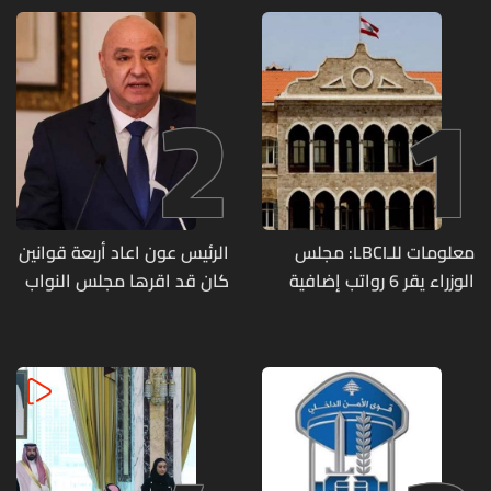
2
1
معلومات للـLBCI: مجلس
الرئيس عون اعاد أربعة قوانين
الوزراء يقر 6 رواتب إضافية
كان قد اقرها مجلس النواب
لموظفي القطاع العام
لاعادة النظر فيها
وصرف الفروقات بأثر رجعي
منذ آذار