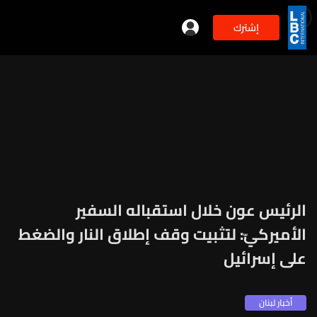
إشترك
min
2
الرئيس عون خلال استقباله السفير
الأميركيّ: لتثبيت وقف إطلاق النار والضغط
على إسرائيل
أخبار لبنان