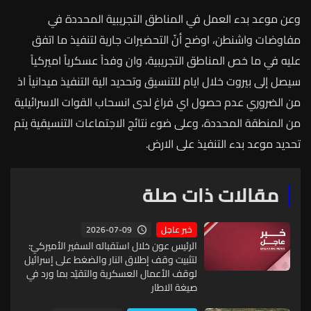
وعن
موعد
بدء
العمل
في
المناطق
التجريبية
المحددة
في
مفاوضات
واشنطن،
اوضح
أنّ
التحضيرات
جارية
لتنفيذ
ما
اتفق
عليه
في
ما
خص
المناطق
التجريبية،
وان
وفداً
عسكرياً
اميركياً
سيصل
إلى
بيروت
خلال
ايام
للتنسيق
وتحديد
الية
التنفيذ
ميدانياً
اذ
من
الضروري
عدم
حصول
اي
فراغ
لدى
انسحاب
القوات
الاسرائيلية
من
المنطقة
المحددة،
وعلى
ضوء
نتائج
الاجتماعات
التنسيقية
يتم
تحديد
موعد
بدء
التنفيذ
على
الارض
.
مقالات ذات صلة
2026-07-09
خبر عاجل
الرئيس عون خلال استقباله السفير الأميركيّ:
لتثبيت وقف إطلاق النار والضغط على إسرائيل
لوقف الأعمال العسكرية والتقيّد بما ورد في
صيغة الاطار