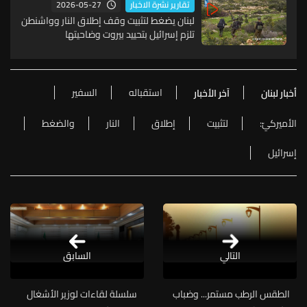
2026-05-27
تقارير نشرة الاخبار
لبنان يضغط لتثبيت وقف إطلاق النار وواشنطن
تلزم إسرائيل بتحييد بيروت وضاحيتها
استقباله
السفير
أخبار لبنان
آخر الأخبار
الأميركيّ:
لتثبيت
إطلاق
النار
والضغط
إسرائيل
التالي
السابق
الطقس الرطب مستمر... وضباب
سلسلة لقاءات لوزير الأشغال