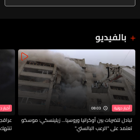
بالفيديو
08:03
أخبار دولية
أخبار د
تبادل للضربات بين أوكرانيا وروسيا... زيلينسكي: موسكو
عراقجي
تعتمد على "الرعب البالستي"
تنتهك 