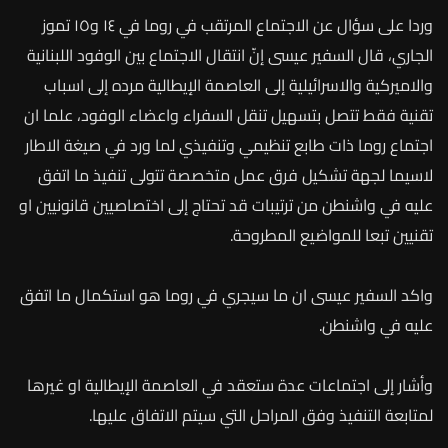
وردا على سؤال عن الاجتماع المرتقب في روما في ١٤ و١٥ تموز
الجاري، قال السفير عيسى إنّ انتقال الاجتماع بين الوفود اللبنانية
والاميركية والاسرائيلية إلى العاصمة الإيطالية مرده إلى اسباب
تقنية فقط تتصل بتسهيل تنقل السفراء واعضاء الوفود، علما ان
اجتماع روما ذات طابع تنظيمي وتنفيذي لما ورد في صيغة الاطار
لاسيما لجهة تشكيل فرق عمل متخصصة تتولى تنفيذ ما اتفق
عليه في واشنطن من ترتيبات قد تحتاج إلى اختصاصيين قانونيين او
تقنيين تبعا للمواضيع المطروحة.
واكد السفير عيسى ان ما سيجري في روما هو استكمال ما اتفق
عليه في واشنطن.
وأشار إلى اجتماعات عدة ستعقد في العاصمة الإيطالية او غيرها
لمتابعة التنفيذ وفق المراحل التي سيتم الاتفاق عليها.