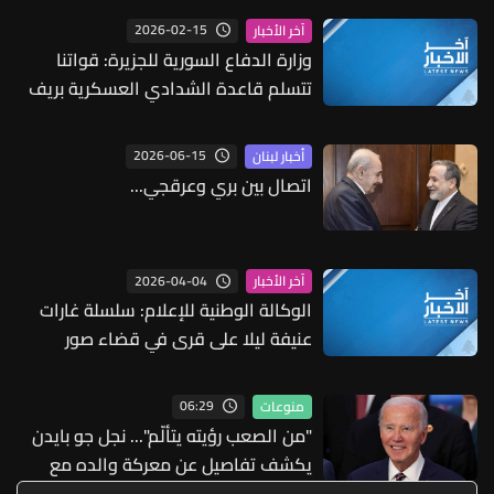
2026-02-15
آخر الأخبار
وزارة الدفاع السورية للجزيرة: قواتنا
تتسلم قاعدة الشدادي العسكرية بريف
الحسكة بعد التنسيق مع الجانب
الأميركي
2026-06-15
أخبار لبنان
اتصال بين بري وعرقجي...
2026-04-04
آخر الأخبار
الوكالة الوطنية للإعلام: سلسلة غارات
عنيفة ليلا على قرى في قضاء صور
06:29
منوعات
"من الصعب رؤيته يتألّم"... نجل جو بايدن
يكشف تفاصيل عن معركة والده مع
السرطان