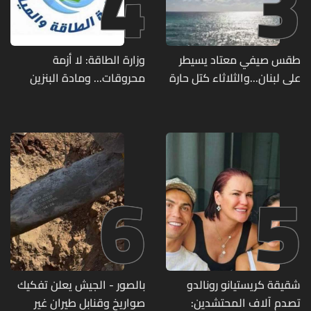
4
3
طقس صيفي معتاد يسيطر
وزارة الطاقة: لا أزمة
على لبنان...والثلاثاء كتل حارة
محروقات... ومادة البنزين
ضعيفة الفعالية
متوفرة
6
5
شقيقة كريستيانو رونالدو
بالصور - الجيش يعلن تفكيك
تصدم آلاف المحتشدين:
صواريخ وقنابل طيران غير