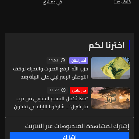
كثيف جبلاً
في دمشق
اخترنا لكم
11:53
أخبار لبنان
حزب الله: لرفع الصوت والتحرك لوقف
التوحش الإسرائيلي على البيئة بعد
الإنسان والعمران
11:27
خبر عاجل
"معًا نُكمل القسم الجنوبي من درب
مار شربل"... شاركونا الليلة في تيليتون
خاص لجمع التبرعات عبر الـLBCI
إشترك لمشاهدة الفيديوهات عبر الانترنت
إشترك