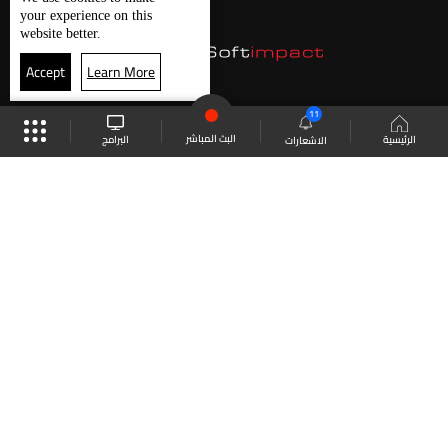
your experience on this
website better.
Accept
Learn More
11
البث المباشر
البرامج
الرئيسية
الاشعارات
موقع البرامج
الجدول
البث المباشر
العودة للأعلى
انضم الى ملايين المتابعين
LBCI Lebanon