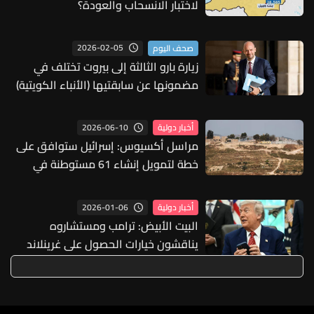
لاختبار الانسحاب والعودة؟
2026-02-05
صحف اليوم
زيارة بارو الثالثة إلى بيروت تختلف في
مضمونها عن سابقتيها (الأنباء الكويتية)
2026-06-10
أخبار دولية
مراسل أكسيوس: إسرائيل ستوافق على
خطة لتمويل إنشاء 61 مستوطنة في
الضفة الغربية
2026-01-06
أخبار دولية
البيت الأبيض: ترامب ومستشاروه
يناقشون خيارات الحصول على غرينلاند
والجيش خيار مطروح