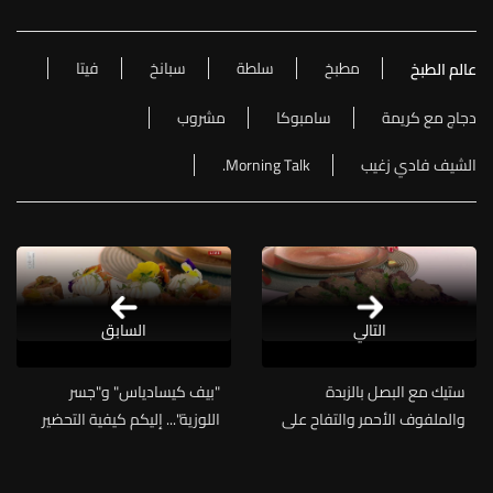
مطبخ
سلطة
سبانخ
فيتا
عالم الطبخ
دجاج مع كريمة
سامبوكا
مشروب
الشيف فادي زغيب
Morning Talk.
التالي
السابق
ستيك مع البصل بالزبدة
"بيف كيسادياس" و"جسر
والملفوف الأحمر والتفاح على
اللوزية"... إليكم كيفية التحضير
طريقة الشيف فادي زغيب
مع الشيف جوزاف منصور
(فيديو)
(فيديو)