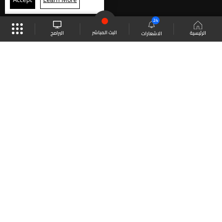
24
البث المباشر
البرامج
الرئيسية
الاشعارات
موقع البرامج
الجدول
البث المباشر
العودة للأعلى
انضم الى ملايين المتابعين
LBCI Lebanon
LBCI News