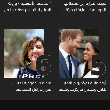
عودة الحرارة إلى معدلاتها
"الجامعة الأميركية"- بيروت
الموسمية... وارتفاع مرتقب
الاولى لبنانيا والرابعة عربيا في
مطلع الأسبوع المقبل
تصنيف UNIRANKS للعام
2027
6
5
أزمة مالية تُهدّد زواج الأمير
منظمات حقوقية تعتبر أن
هاري وميغان ماركل... وكلفة
قتل إسرائيل للصحافية
الطلاق تحول دونه
اللبنانية آمال خليل يرقى الى
"جريمة حرب"