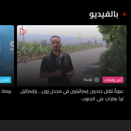
بالفيديو
14:32
أمن وقضاء
تقارير 
عبوةٌ تقتل جنديين إسرائيليين في مجدل زون… وإسرائيل
برمانا
تردّ بغاراتٍ على الجنوب