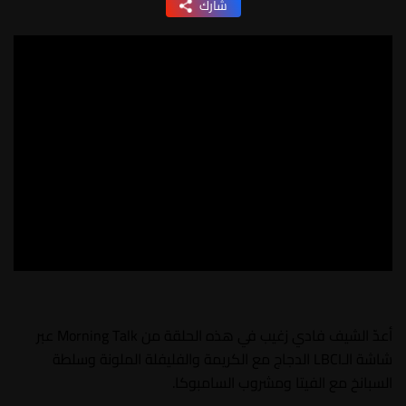
شارك
أعدّ الشيف فادي زغيب في هذه الحلقة من Morning Talk عبر
شاشة الـLBCI الدجاج مع الكريمة والفليفلة الملونة وسلطة
السبانخ مع الفيتا ومشروب السامبوكا.