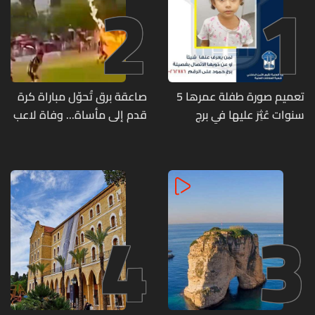
2
1
تعميم صورة طفلة عمرها 5
صاعقة برق تُحوّل مباراة كرة
سنوات عُثِرَ عليها في برج
قدم إلى مأساة... وفاة لاعب
حمود
وإصابة 12 آخرين
4
3