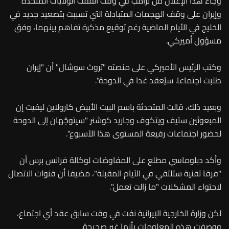
وجاء هذا الإعلان من ترامب في وقت اتفقت الولايات المتحدة
وإيران على وقف الهجمات المتبادلة التي تسببت بتصعيد جديد في
الخليج في الأيام الماضية رغم توقيع مذكرة تفاهم بينهما، وفق
مسؤول أميركي.
وكتب الرئيس الأميركي على منصته "تروث سوشال" أن "إيران
طلبت اجتماعا. سيُعقد غدا في الدوحة".
وبعيد ذلك، قالت المتحدثة باسم البيت الأبيض كارولاين ليفيت إن
المبعوثين ستيف ويتكوف وجاريد كوشنر "سيتوجّهان إلى الدوحة
لحضور اجتماعات رفيعة المستوى هذا الأسبوع".
وأكد دبلوماسي مطلع على المفاوضات لوكالة فرانس برس أن
"فرقا تقنية ستلتقي في الأيام المقبلة"، مضيفا أن قنوات الاتصال
لاحتواء المشكلات "ما زالت تعمل".
لكن وزارة الخارجية الإيرانية نفت في وقت سابق عقد أي اجتماع،
ووصفت هذه المعلومات بأنها غير صحيحة.