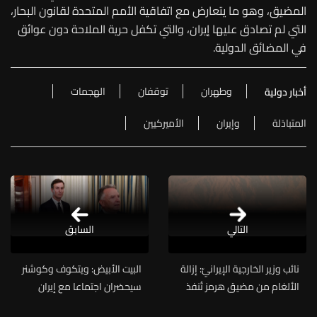
المضيق، وهو ما يتعارض مع اتفاقية الأمم المتحدة لقانون البحار،
التي لم تصادق عليها إيران، والتي تكفل حرية الملاحة دون عوائق
في المضائق الدولية.
وطهران
توقفان
الهجمات
أخبار دولية
المتبادَلة
وإيران
الأميركيين
التالي
السابق
نائب وزير الخارجية الإيرانيّ: إزالة
البيت الأبيض: ويتكوف وكوشنر
الألغام من مضيق هرمز تُنفذ
سيحضران اجتماعا مع إيران
فقط من جانب إيران