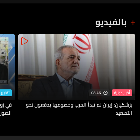
بالفيديو
08:46
أخبار دولية
تقارير 
بزشكيان: إيران لم تبدأ الحرب وخصومها يدفعون نحو
في زوط
التصعيد
الصورة