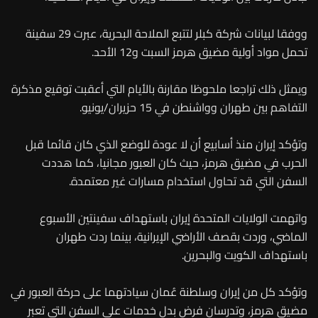
ووفقا لبيانات شركة كبلر لتتبع الملاحة البحرية، عبرت 29 سفينة
تحمل مواد أولية مضيق هرمز السبت و12 الأحد.
ويمثل ذلك تراجعا ملحوظا مقارنة بالأيام التي أعقبت توقيع مذكرة
التفاهم بين طهران وواشنطن في 15 حزيران/يونيو.
وتؤكد إيران منذ أسابيع أن لا عودة للوضع الذي كان قائما قبل
الحرب في مضيق هرمز، حيث كان العبور مجانيا، كما هددت
السفن التي قد تحاول استخدام مسارات غير معتمدة.
واتهمت الولايات المتحدة إيران باستهداف سفينتين الأسبوع
الماضي، وردت بقصف الأراضي الإيرانية، بينما ردت طهران
باستهداف الكويت والبحرين.
وتؤكد كل من إيران وسلطنة عُمان سيادتهما على حركة العبور في
مضيق هرمز، وتدرسان فرض بدل خدمات على السفن التي تعبر