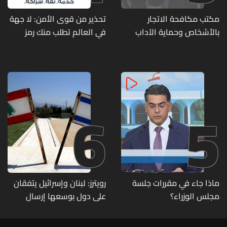
مكتب مكافحة الاتجار
تحذير من قوى الأمن: لا جهة
بالأشخاص وحماية الآداب
في العالم تطلب منك رمز
يفكّك شبكتين منظّمتين
الـOTP
للدعارة في الحمرا ويوقف
متورطين
6
5
ماذا جاء في مقررات جلسة
رويترز: لبنان وإسرائيل يتفقان
مجلس الوزراء؟
على دول بوسعها إرسال
قوات للتحقق من نزع سلاح
حزب الله