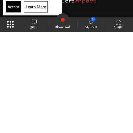
Accept
Learn More
11
البث المباشر
البرامج
الرئيسية
الاشعارات
موقع البرامج
الجدول
البث المباشر
العودة للأعلى
انضم الى ملايين المتابعين
LBCI Lebanon