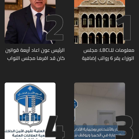
2
1
معلومات للـLBCI: مجلس
الرئيس عون اعاد أربعة قوانين
الوزراء يقر 6 رواتب إضافية
كان قد اقرها مجلس النواب
لموظفي القطاع العام
لاعادة النظر فيها
وصرف الفروقات بأثر رجعي
منذ آذار
4
3