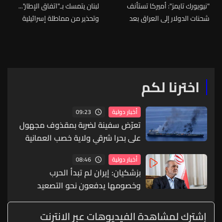
"نيويورك تايمز": أميركا تستأنف
لبنان يتمسك بـ"اتفاق الإطار"...
شحنات الدولار إلى العراق بعد
وتحذير من مماطلة إسرائيلية
تعليقها لأشهر
(الجمهورية)
اخترنا لكم
09:23
أخبار دولية
تعرّض سفينة لضربة بمقذوف مجهول
على بحرا شرقي ولاية خصب العمانية
08:46
أخبار دولية
بزشكيان: إيران لم تبدأ الحرب
وخصومها يدفعون نحو التصعيد
إشترك لمشاهدة الفيديوهات عبر الانترنت