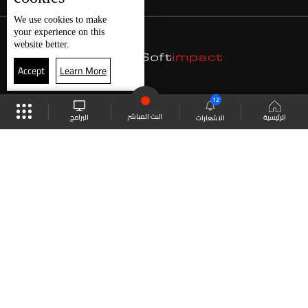
We use
cookies
to make
your experience on this
website better.
Accept
Learn More
12
البث المباشر
البرامج
الرئيسية
الاشعارات
موقع البرامج
الجدول
البث المباشر
العودة للأعلى
انضم الى ملايين المتابعين
LBCI Lebanon