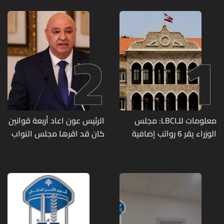
2
1
معلومات للـLBCI: مجلس
الرئيس عون اعاد أربعة قوانين
الوزراء يقر 6 رواتب إضافية
كان قد اقرها مجلس النواب
لموظفي القطاع العام
لاعادة النظر فيها
وصرف الفروقات بأثر رجعي
منذ آذار