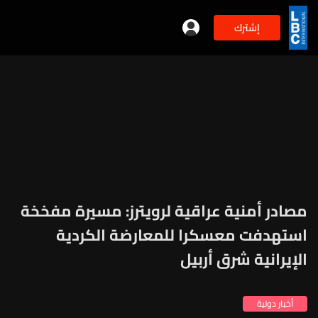
إشترك
مصادر أمنية عراقية لرويترز: مسيرة مفخخة
استهدفت معسكرا للمعارضة الكردية
الإيرانية شرق أربيل
أخبار دولية