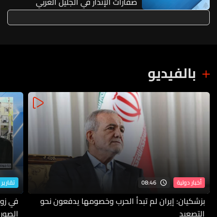
صفارات الإنذار في الجليل الغربي
بالفيديو
08:46
أخبار دولية
تقارير 
بزشكيان: إيران لم تبدأ الحرب وخصومها يدفعون نحو
في زوط
التصعيد
الصورة