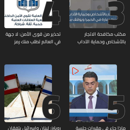
4
3
مكتب مكافحة الاتجار
تحذير من قوى الأمن: لا جهة
بالأشخاص وحماية الآداب
في العالم تطلب منك رمز
يفكّك شبكتين منظّمتين
الـOTP
للدعارة في الحمرا ويوقف
متورطين
6
5
ماذا جاء في مقررات جلسة
رويترز: لبنان وإسرائيل يتفقان