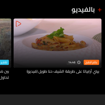
بالفيديو
14:46
عالم الطبخ
تقارير 
بيني أرابياتا على طريقة الشيف حنا طويل (فيديو)
بين ضف
تحاول