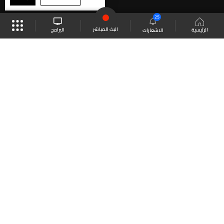
25
البث المباشر
البرامج
الرئيسية
الاشعارات
موقع البرامج
الجدول
البث المباشر
العودة للأعلى
انضم الى ملايين المتابعين
LBCI Lebanon
LBCI News