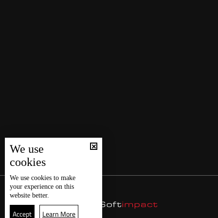
We use
cookies
We use
cookies
to make
your experience on this
website better.
Accept
Learn More