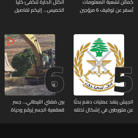
كمائن لشعبة المعلومات
الكتل الحارة تنكفئ كلياً
تُسفر عن توقيف 6 مروّجين
الخميس... إليكم تفاصيل
وضبط كميات من المخدّرات
الطقس
6
5
الجيش ينفذ عمليات دهم بحثًا
بين ضفتي الليطاني... جسر
عن متورطين في إشكال تخلله
قعقعية الجسر يُرمّم وحياة
إطلاق نار ويضبط أسلحة
تحاول النهوض من جديد
وذخائر حربية ويتلف 16 خيمة
مزروعة بالماريجوانا