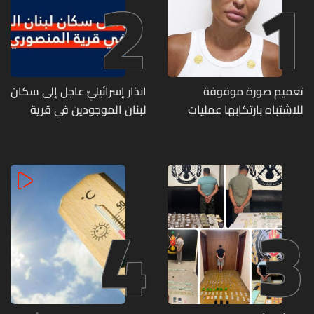
2
1
تعميم صورة موقوفة
انذار إسرائيليّ عاجل إلى سكان
للاشتباه بارتكابها عمليات
لبنان الموجودين في قرية
احتيال وانتحال صفة... هل
المنصوري
وقعتم ضحية أعمالها؟
4
3