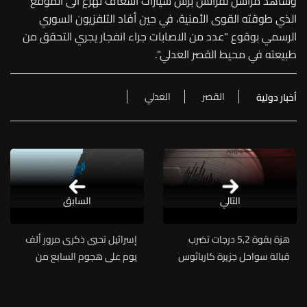
وشاهد مراسل لفرانس برس سيارات اسعاف تهرع الى الموقع
الذي طوقته القوى الأمنية، في حين أفاد التلفزيون السوري
الرسمي بوقوع "عدد من الاصابات جراء انفجار يجري التحقق من
طبيعته في محيط القصر العدلي".
القصر
العدلي
أخبار دولية
التالي
السابق
هزة بقوة 5,2 درجات تضرب
إسرائيل تحيي ذكرى مرور ألف
قبالة سواحل جزيرة كارباثوس
يوم على هجوم السابع من
اليونانية
تشرين الأول