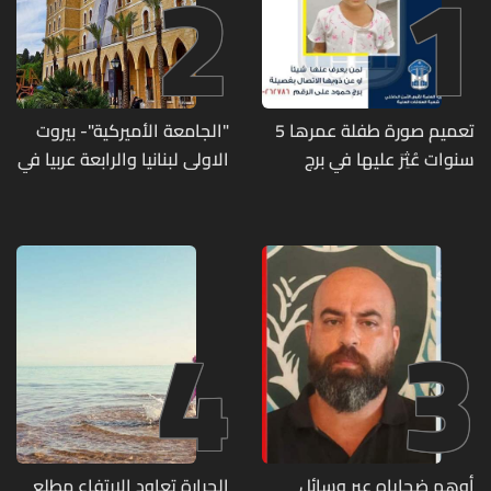
2
1
تعميم صورة طفلة عمرها 5
"الجامعة الأميركية"- بيروت
سنوات عُثِرَ عليها في برج
الاولى لبنانيا والرابعة عربيا في
حمود
تصنيف UNIRANKS للعام
2027
4
3
أوهم ضحاياه عبر وسائل
الحرارة تعاود الارتفاع مطلع