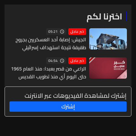
لتحديد الحدود
المقبلة من المفاوضات
اخترنا لكم
05:21
خبر عاجل
الجيش: إصابة أحد العسكريين بجروح
طفيفة نتيجة استهداف إسرائيلي
لجرافة للجيش في بلدة المنصوري -
04:54
خبر عاجل
صور أثناء عملها على فتح الطرقات
الراعي من قصر بعبدا: منذ العام 1965
وإزالة الركام
حتى اليوم أي منذ تطويب القديس
شربل أصبح لدينا 15 قديسا وطوباويا
وهذا يعني أن السماء مفتوحة
إشترك لمشاهدة الفيديوهات عبر الانترنت
وتخاطب اللبنانيين كي يثقوا بأنفسهم
إشترك
ووطنهم ودولتهم