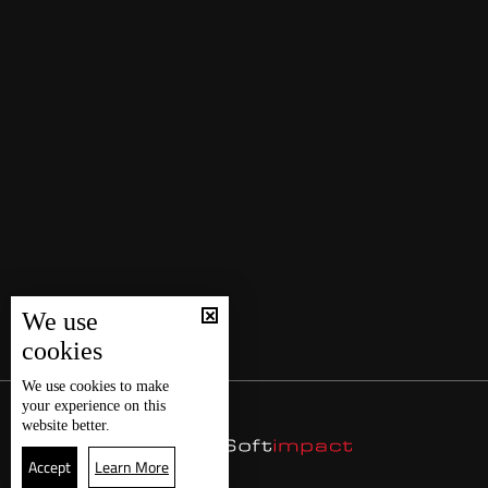
We use
cookies
We use
cookies
to make
your experience on this
website better.
Accept
Learn More