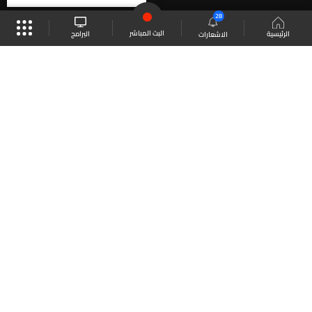
28
البث المباشر
البرامج
الرئيسية
الاشعارات
موقع البرامج
الجدول
البث المباشر
العودة للأعلى
انضم الى ملايين المتابعين
LBCI Lebanon
LBCI News