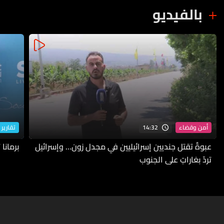
بالفيديو
14:32
أمن وقضاء
تقارير 
عبوةٌ تقتل جنديين إسرائيليين في مجدل زون… وإسرائيل
برمانا
تردّ بغاراتٍ على الجنوب