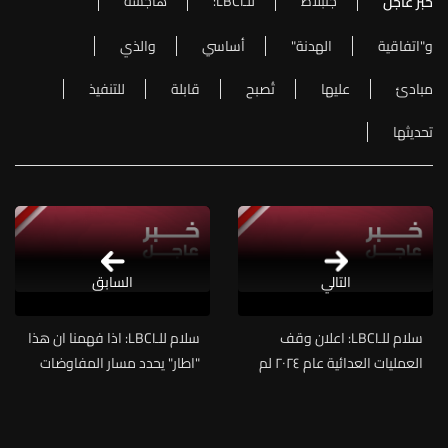
جنبلاط
للـLBCI:
هاجسه
خبر عاجل
و"اتفاقية
الهدنة"
أساسي
والذي
مبادئ
عليها
تُصبح
قابلة
للتنفيذ
تحديثها
التالي
السابق
سلام للـLBCI: اعلان وقف
سلام للـLBCI: اذا فهمنا ان هذا
العمليات العدائية عام ٢٠٢٤ لم
"اطار" يحدد مسار المفاوضات
ينص على اتفاقية الهدنة ايضا
فمسألة الانسحاب تتم بحسب
والـ١٧٠١ يشير مرة واحدة الى
جدول زمني وأولوية عملنا وضع
اتفاقية الهدنة ولكن فقط
جدول زمني في الجولات