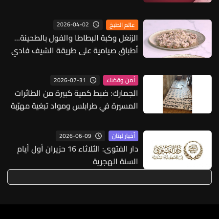
الجميع لكنني أفضل عدم القيام بذلك
2026-04-02
عالم الطبخ
الزنغل وكبة البطاطا والفول بالطحينة...
أطباق صيامية على طريقة الشيف فادي
زغيب (فيديو)
2026-07-31
أمن وقضاء
الجمارك: ضبط كمية كبيرة من الطائرات
المسيرة في طرابلس ومواد تبغية مهرّبة
في زحلة
2026-06-09
أخبار لبنان
دار الفتوى: الثلاثاء 16 حزيران أول أيام
السنة الهجرية