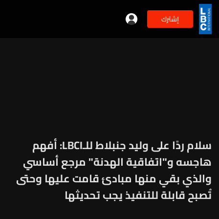
إشترك
سلام ردًا على وليد جنبلاط للـLBCI: أفهم
هاجسه و"اتفاقية الهدنة" مرجع أساسي
والذي بقي منها مبادئ قامت عليها وحتى
تُصبح قابلة للتنفيذ يجب تحديثها