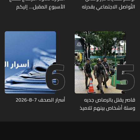
التّواصل الاجتماعي بقدرته
الأسبوع المقبل... إليكم
على تسليمهم مطابخ
تفاصيل الطقس
و"أعمال نجارة"... هل من
وقع ضحيّة أعماله؟
6
5
قاصر يقتل بالرصاص جديه
أسرار الصحف 7-8-2026
وستة أشخاص بينهم تلاميذ
في مدرسته بتايلاند