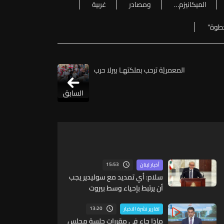
الميكانيزم…
ومصادر
غربية
طوة"
المعمريّة ترحب بملكتهـا بيرلا حرب
السابق
15:53
أخبار لبنان
سلام: أي تمديد مع سوليدير يجب
أن يرتبط بإحياء وسط بيروت
ومؤشرات أداء واضحة
13:20
تقارير نشرة الاخبار
ماذا جاء في مقررات جلسة مجلس