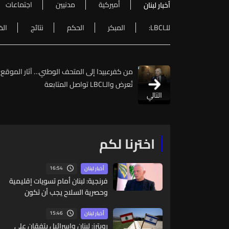
أميركية
مدنيين
اجتماعات
أخبار لبنان
للـLBCI:
المبكر
الحكم
نتائج
الخ
من كفرعبيدا إلى المتحف الوطني… آثار الموقع
تُعرض والـLBCI تواصل المتابعة
التالي
اخترنا لكم
16:54
أخبار لبنان
فرنجية: لبنان أمام تسويات إقليمية
وحصرية السلاح يجب أن تكون
بالتفاهم والحوار
15:46
أخبار لبنان
رويترز: لبنان وإسرائيل يتفقان على