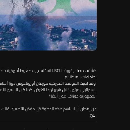
كشفت مصادر غربية للـLBCI انه "قد جرت ضغوط
اجتماعات الميكانيزم.
وقد لعبت الموفدة الأميركية مورغان أوروتاغوس دورًا أساسيًا
الاسرائيلي مرتين خلال شهر لهذا الغرض. كما كان للسفير الأم
الجمهورية جوزاف عون أيضًا."
عن إمكان أن تساهم هذه الخطوة في خفض التصعيد، قالت المص
الآن".