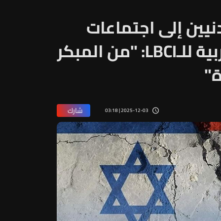
يين إلى اجتماعات
الميكانيزم… ومصادر غربية للـLBCI: "من المبكر
ة"
شارك
2025-12-03 | 03:18