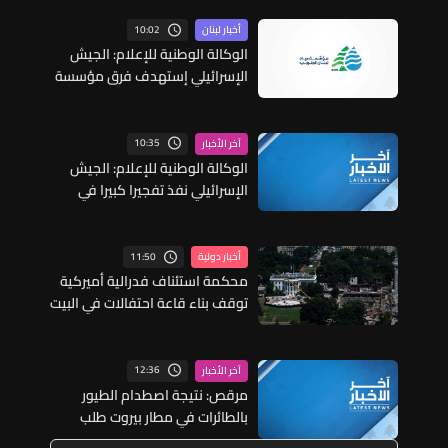
10:02
أخبار لبنان
الوكالة الوطنية للإعلام: الجيش
الإسرائيلي إستهدف فرق مؤسسة
مياه لبنان الجنوبي أثناء عملهم في
عيتا الجبل
10:35
آخر الأخبار
الوكالة الوطنية للإعلام: الجيش
الإسرائيلي نفذ تفجيرا كبيرا في
محيط مسجد الساحة في زوطر
الشرقية
11:50
أخبار دولية
محكمة استئناف فدرالية أميركية
توقف بناء قاعة احتفالات في البيت
الأبيض
12:36
آخر الأخبار
مرقص: نتيجة اصطدام الطيور
بالطائرات في مطار بيروت طلب
مجلس الوزراء من وزارة الزراعة منع