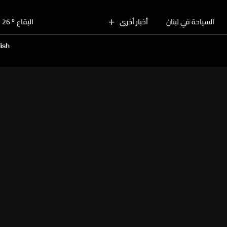
o
بيروت
29
o
السياحة في لبنان
أخبار أخرى
البقاع
26
o
الجنوب
27
ish
o
الشمال
28
o
جبل لبنان
26
o
كسروان
28
o
متن
28
o
بيروت
29