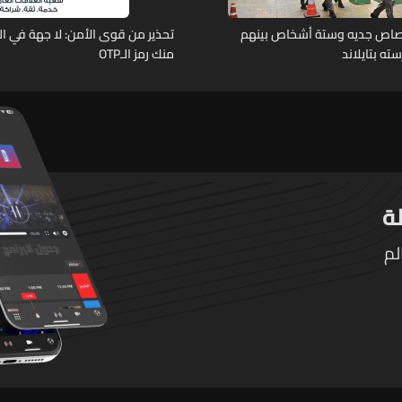
رصاص جديه وستة أشخاص بينهم
تحذير من قوى الأمن: لا جهة في ال
ته بتايلاند
منك رمز الـOTP
لم