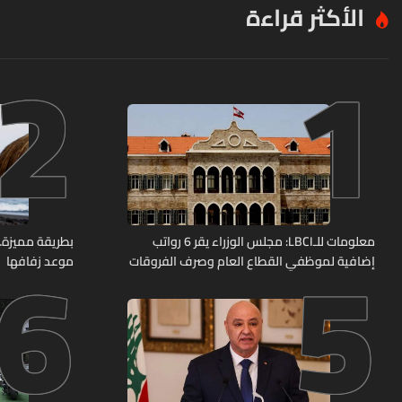
الأكثر قراءة
2
1
6
5
معلومات للـLBCI: مجلس الوزراء يقر 6 رواتب
بطريقة مميزة… 
إضافية لموظفي القطاع العام وصرف الفروقات
موعد زفافها
بأثر رجعي منذ آذار