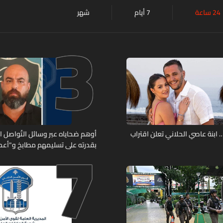
24 ساعة
7 أيام
شهر
3
7
ابنة عاصي الحلاني تعلن اقتراب
أوهم ضحاياه عبر وسائل التّواصل 
بقدرته على تسليمهم مطابخ و"أعمال
هل من وقع ضحيّة أعماله؟