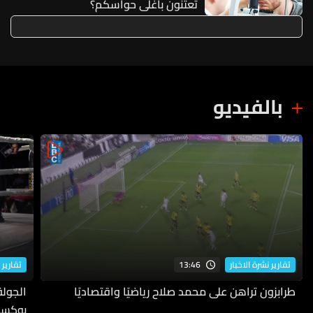
تعتنون بأغلى حواسكم؟
بالفيديو
13:46
تقارير نشرة الاخبار
تقارير 
طرابزون تراهن على محمد صلاح رياضيًا واقتصاديًا
بوكسي