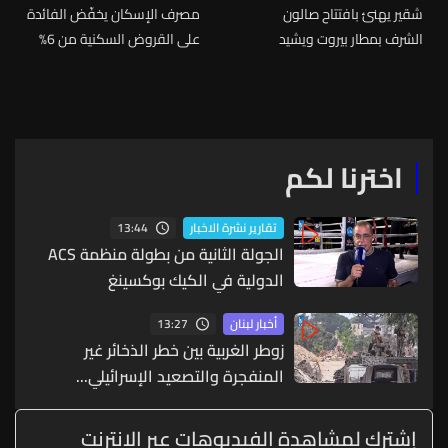
شقير يهنئ بافتتاح صالون
مصرف الإسكان يخفّض الفائدة
الشرف بمطار بيروت ويشيد
على القروض السكنية من 6%
بإنجازات رسامني والحوت: آن
إلى 5،75% بدءا من 1 تموز
الأوان لتعميم نموذج الشراكة
بين القطاعين العام والخاص
اخترنا لكم
13:44
تقارير نشرة الاخبار
الجولة الثانية من بطولة منظمة ACS
الدولية في الكيك بوكسينغ
13:27
أخبار لبنان
زوطر الغربية بين خطر الذخائر غير
المنفجرة والتصعيد الإسرائيلي...
إشترك لمشاهدة الفيديوهات عبر الانترنت