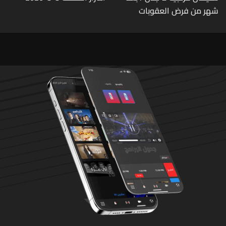
شهر من فرض العقوبات
الأميركية عليّ اتصلوا بي "من
عند الرئيس" وقالوا: "ما خصّنا
ما بيطلع بإيدنا"