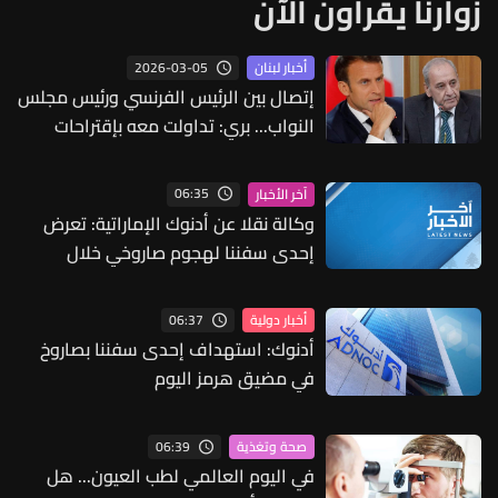
زوارنا يقرأون الآن
2026-03-05
أخبار لبنان
إتصال بين الرئيس الفرنسي ورئيس مجلس
النواب... بري: تداولت معه بإقتراحات
عديدة
06:35
آخر الأخبار
وكالة نقلا عن أدنوك الإماراتية: تعرض
إحدى سفننا لهجوم صاروخي خلال
عبورها مضيق هرمز في وقت مبكر اليوم
والوضع تحت السيطرة والاستهداف لم
06:37
أخبار دولية
يسفر عن أي إصابات
أدنوك: استهداف إحدى سفننا بصاروخ
في مضيق هرمز اليوم
06:39
صحة وتغذية
في اليوم العالمي لطب العيون... هل