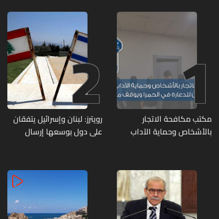
2
1
مكتب مكافحة الاتجار
رويترز: لبنان وإسرائيل يتفقان
بالأشخاص وحماية الآداب
على دول بوسعها إرسال
يفكّك شبكتين منظّمتين
قوات للتحقق من نزع سلاح
للدعارة في الحمرا ويوقف
حزب الله
متورطين