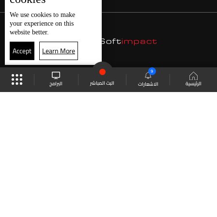
We use
cookies
to make
your experience on this
website better.
Accept
Learn More
9
البث المباشر
البرامج
الرئيسية
الاشعارات
موقع البرامج
الجدول
البث المباشر
العودة للأعلى
انضم الى ملايين المتابعين
LBCI Lebanon