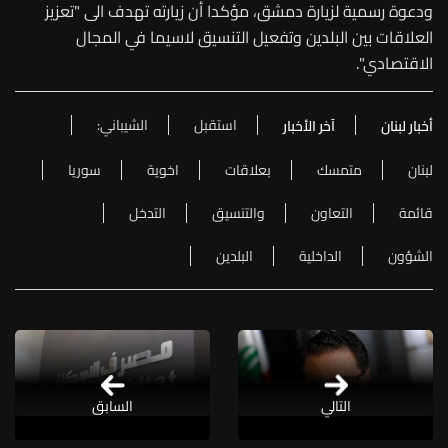
ودعوة رسمية لزيارة دمشق، مؤكدا أن زيارته تهدف الى "تعزيز
العلاقات بين البلدين وتفعيل التنسيق لاسيما في المجال
الاقتصادي".
استقبل
الشيباني:
أخبار لبنان
آخر الأخبار
لبنان
متمسك
بعلاقات
اخوية
سوريا
قائمة
التعاون
والتنسيق
التدخل
الشؤون
الداخلية
البلدين
التالي
السابق