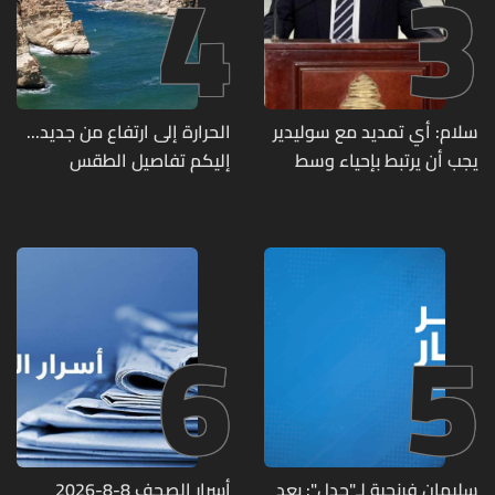
4
3
سلام: أي تمديد مع سوليدير
الحرارة إلى ارتفاع من جديد...
يجب أن يرتبط بإحياء وسط
إليكم تفاصيل الطقس
بيروت ومؤشرات أداء واضحة
6
5
سليمان فرنجية لـ"جدل": بعد
أسرار الصحف 8-8-2026