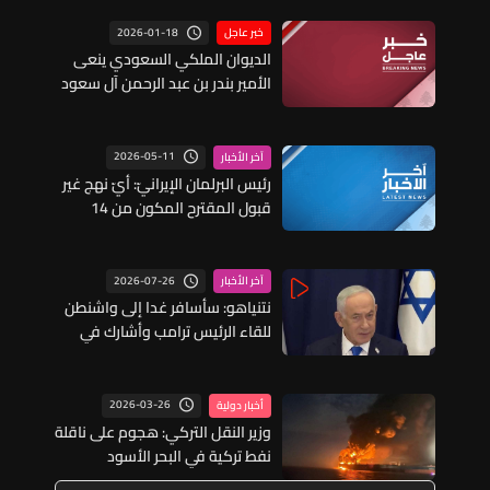
2026-01-18
خبر عاجل
الديوان الملكي السعودي ينعى
الأمير بندر بن عبد الرحمن آل سعود
2026-05-11
آخر الأخبار
رئيس البرلمان الإيرانيّ: أيّ نهج غير
قبول المقترح المكون من 14
نقطة سيكون غير حاسم ولن ينتج
إلا فشلًا تلو آخر
2026-07-26
آخر الأخبار
نتنياهو: سأسافر غدا إلى واشنطن
للقاء الرئيس ترامب وأشارك في
تأبين صديق إسرائيل السيناتور
ليندسي غراهام
2026-03-26
أخبار دولية
وزير النقل التركي: هجوم على ناقلة
نفط تركية في البحر الأسود​