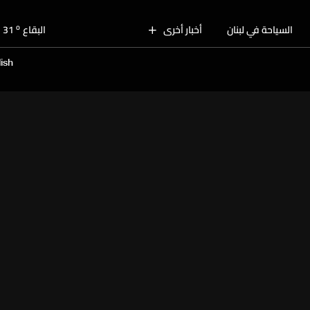
o
بيروت
30
o
السياحة في لبنان
أخبار أخرى
البقاع
31
o
الجنوب
29
ish
o
الشمال
30
o
جبل لبنان
28
o
كسروان
30
o
متن
30
o
بيروت
30