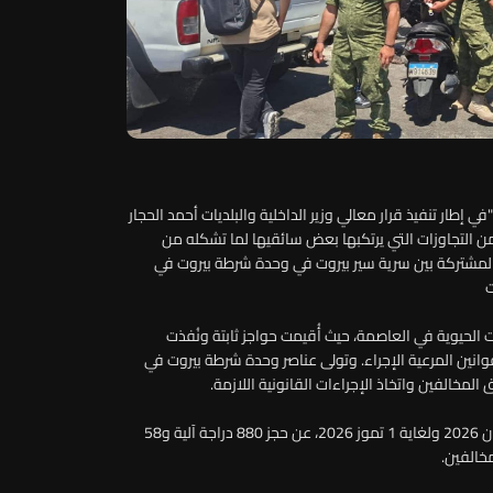
في إطار تنفيذ قرار معالي وزير الداخلية والبلديات أحمد الحجار
من التجاوزات التي يرتكبها بعض سائقيها لما تشكله من
 المشتركة بين سرية سير بيروت في وحدة شرطة بيروت في
ت
الحيوية في العاصمة، حيث أُقيمت حواجز ثابتة ونُفذت
ين المرعية الإجراء. وتولى عناصر وحدة شرطة بيروت في
لمخالفين واتخاذ الإجراءات القانونية اللازمة.
وأسفرت الحملة، التي نُفذت خلال الفترة الممتدة من 24 حزيران 2026 ولغاية 1 تموز 2026، عن حجز 880 دراجة آلية و58