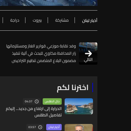
مشتركة
بيروت
دراجة
أخبار لبنان
وفد نقابة موزعي قوارير الغاز ومستلزماتها
زار المحافظ مكاوي للبحث في آلية تنفيذ
التالي
مضمون البلاغ المتضمن تنظيم التراخيص
اخترنا لكم
04:37
حال الطقس
الحرارة إلى ارتفاع من جديد... إليكم
تفاصيل الطقس
03:57
أخبار لبنان