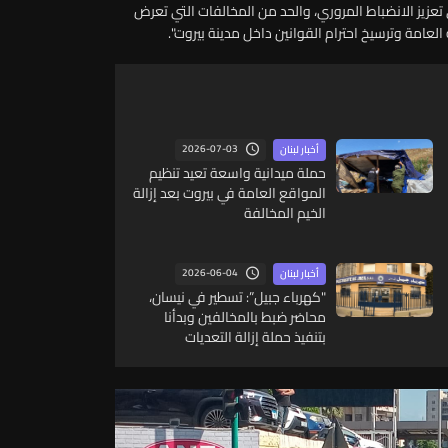
تعزيز الانضباط المروري، والحد من المخالفات التي تعرض
امة وترسيخ احترام القوانين داخل مدينة بيروت".
2026-07-03
أخبار لبنان
حملة ميدانية واسعة تعيد تنظيم
المواقع العامة في بيروت بعد إزالة
الخيم المخالفة
2026-06-04
أخبار لبنان
"كهرباء جبيل”: تسطير في نيسان،
محاضر ضبط بالمخالفين وبدأنا
بتنفيذ حملة إزالة التعديات