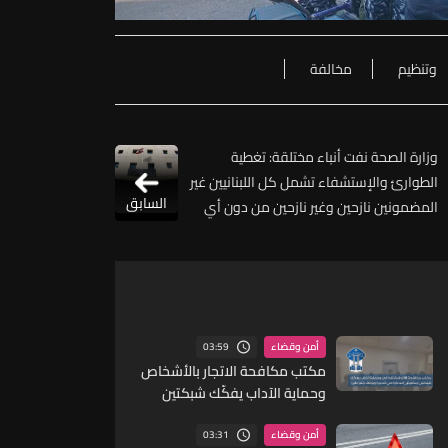
وتنظيم
مخالفة
وزارة الصحة نفت أنباء مختلقة: تغطية
الطوارئ والإستشفاء تشمل كل اللبنانيين غير
السابق
المضمونين نازحين وغير نازحين من دون أي
تمييز
03:59
أمن وقضاء
مكتب مكافحة الاتجار بالأشخاص
وحماية الآداب يفكّك شبكتين
منظّمتين للدعارة في الحمرا
ويوقف متورطين
03:31
أمن وقضاء