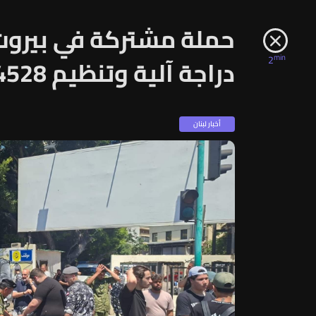
min
2
دراجة آلية وتنظيم 4528 محضر مخالفة
أخبار لبنان